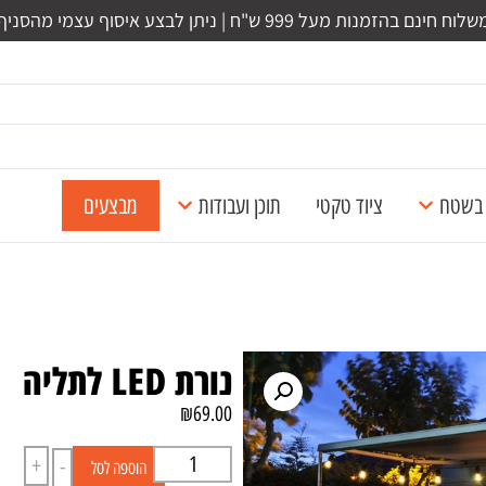
לוח חינם בהזמנות מעל 999 ש"ח | ניתן לבצע איסוף עצמי מהסניף
ל בשטח
ציוד טקטי
תוכן ועבודות
מבצעים
נורת LED לתליה
₪
69.00
+
-
הוספה לסל