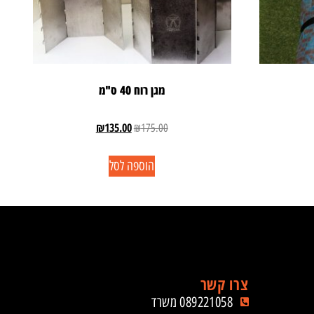
מגן רוח 40 ס"מ
₪
135.00
₪
175.00
הוספה לסל
צרו קשר
089221058 משרד