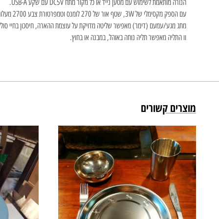
הנורה מותאמת לשימוש עם מטען נייד או כל מקור מתח DC5V עם שקע USB-A.
עם הספק מקסימלי של 3W, שטף אור של 270 לומנס וטמפרטורת צבע 2700 מעלות קלווין, הנורה מפיקה הארה סביבתית (360 מעלות) בצבע חם שאינו מסנוור וידידותי לסביבה.
מתג מגע/עמעם (דימר) מאפשר שליטה מדויקת על עוצמת ההארה, חיסכון בחיי סולל
וו התליה מאפשר תליה נוחה באוהל, במבנה או בחוץ.
מוצרים קשורים