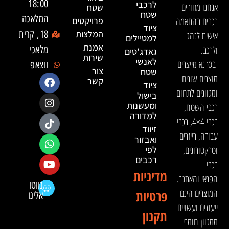
18:00
לרכבי
אנחנו מזוודים
שטח
שטח
המלאכה
רכבים בהתאמה
פרויקטים
ציוד
המלצות
18, קרית
אישית לנהג
למטיילים
אמנת
ולרכב.
מלאכי
גאדג'טים
שירות
לאנשי
בסדנא מייצרים
ווצאפ
צור
שטח
מוצרים שונים
קשר
ציוד
ומגוונים לתחום
בישול
ומעשנות
רכבי השטח,
למדורה
רכבי 4×4, רכבי
זיווד
עבודה, רייזרים
ואבזור
וטרקטורונים,
לפי
רכבים
רכבי
מדיניות
הפנאי והאתגר.
נווטו
המוצרים הינם
פרטיות
אלינו
ייעודים ועשויים
תקנון
ממגוון חומרי