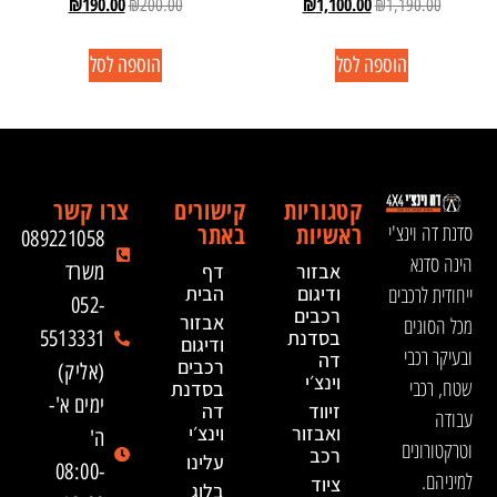
₪
190.00
₪
1,100.00
₪
200.00
₪
1,190.00
הוספה לסל
הוספה לסל
קטגוריות
קישורים
צרו קשר
ראשיות
באתר
סדנת דה וינצ'י
089221058
הינה סדנא
אבזור
דף
משרד
ייחודית לרכבים
ודיגום
הבית
052-
רכבים
אבזור
מכל הסוגים
בסדנת
5513331
ודיגום
ובעיקר רכבי
דה
רכבים
(אליק)
וינצ׳י
שטח, רכבי
בסדנת
ימים א'-
זיווד
דה
עבודה
ואבזור
וינצ׳י
ה'
וטרקטורונים
רכב
עלינו
08:00-
למיניהם.
ציוד
בלוג