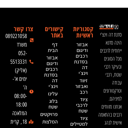
קטגוריות
קישורים
צרו קשר
ראשיות
באתר
סדנת דה וינצ'י
089221058
הינה סדנא
אבזור
דף
משרד
ייחודית לרכבים
ודיגום
הבית
052-
רכבים
אבזור
מכל הסוגים
בסדנת
5513331
ודיגום
ובעיקר רכבי
דה
רכבים
(אליק)
וינצ׳י
שטח, רכבי
בסדנת
ימים א'-
זיווד
דה
עבודה
ואבזור
וינצ׳י
ה'
וטרקטורונים
רכב
עלינו
08:00-
למיניהם.
ציוד
בלוג
18:00
לרכבי
אנחנו מזוודים
שטח
שטח
המלאכה
רכבים בהתאמה
פרויקטים
ציוד
המלצות
18, קרית
אישית לנהג
למטיילים