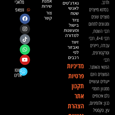
אמנת
ולרכב.
מלאכי
גאדג'טים
שירות
לאנשי
בסדנא מייצרים
ווצאפ
צור
שטח
מוצרים שונים
קשר
ציוד
ומגוונים לתחום
בישול
ומעשנות
רכבי השטח,
למדורה
רכבי 4×4, רכבי
זיווד
עבודה, רייזרים
ואבזור
וטרקטורונים,
לפי
רכבים
רכבי
מדיניות
הפנאי והאתגר.
נווטו
המוצרים הינם
פרטיות
אלינו
ייעודים ועשויים
תקנון
ממגוון חומרי
אתר
גלם איכותיים
כגון: אלומיניום,
הצהרת
עץ, טקסטיל