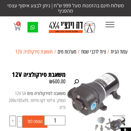
משלוח חינם בהזמנות מעל 999 ש"ח | ניתן לבצע איסוף עצמי
מהסניף
0
עמוד הבית
/
ציוד לרכבי שטח
/
מערכות מים
/ משאבת סירקולציה 12V
משאבת סירקולציה 12V
₪
600.00
משאבה לסירקולציה מים
12V 5A
הספק: 6 ליטר דקה מידות: 200x105x95
מ"מ
+
-
הוספה לסל