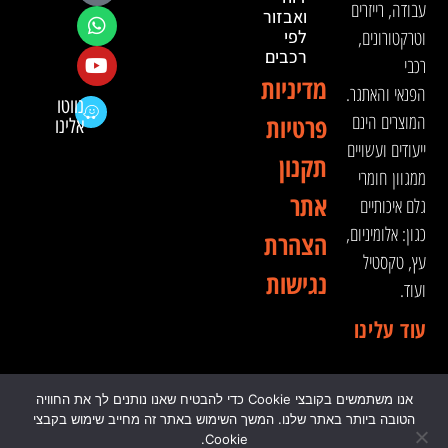
עבודה, רייזרים
ואבזור
וטרקטורונים,
לפי
רכבים
רכבי
מדיניות
הפנאי והאתגר.
נווטו
המוצרים הינם
פרטיות
אלינו
ייעודים ועשויים
תקנון
ממגוון חומרי
אתר
גלם איכותיים
כגון: אלומיניום,
הצהרת
עץ, טקסטיל
נגישות
ועוד.
עוד עלינו
אנו משתמשים בקובצי Cookie כדי להבטיח שאנו נותנים לך את החוויה
© 2024 כל הזכויות שמורות לדה וינצ'י - הסדנא לאבזור
הטובה ביותר באתר שלנו. המשך השימוש באתר זה מחייב שימוש בקבצי
רכבי שטח
Cookie.