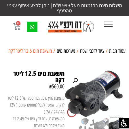
משלוח חינם בהזמנות מעל 999 ש"ח | ניתן לבצע איסוף עצמי
מהסניף
0
עמוד הבית
/
ציוד לרכבי שטח
/
מערכות מים
/ משאבת מים 12.5 ליטר דקה
משאבת מים 12.5 ליטר
דקה
₪
560.00
משאבת לחץ מים, עם הספק של 12.5 ליטר
לדקה. אפשר לקבל למתחים שונים ( 12V
7A / 24V 4A )
המשאבה מייצרת לחץ מים של 2.45 בר.
מאוד שקטה ולא רועדת.