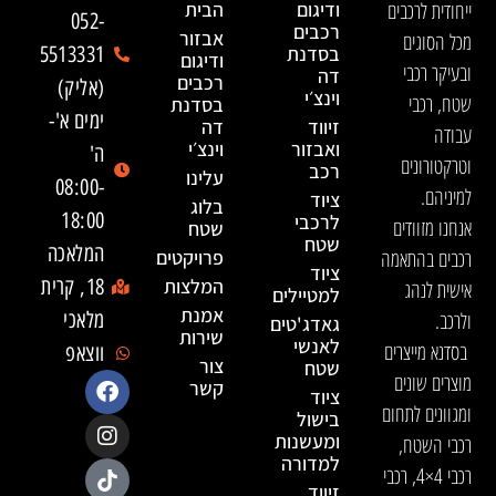
ייחודית לרכבים
ודיגום
הבית
052-
רכבים
אבזור
מכל הסוגים
בסדנת
5513331
ודיגום
ובעיקר רכבי
דה
רכבים
(אליק)
וינצ׳י
שטח, רכבי
בסדנת
ימים א'-
זיווד
דה
עבודה
ואבזור
וינצ׳י
ה'
וטרקטורונים
רכב
עלינו
08:00-
למיניהם.
ציוד
בלוג
18:00
לרכבי
אנחנו מזוודים
שטח
שטח
המלאכה
רכבים בהתאמה
פרויקטים
ציוד
המלצות
18, קרית
אישית לנהג
למטיילים
אמנת
ולרכב.
מלאכי
גאדג'טים
שירות
לאנשי
בסדנא מייצרים
ווצאפ
צור
שטח
מוצרים שונים
קשר
ציוד
ומגוונים לתחום
בישול
ומעשנות
רכבי השטח,
למדורה
רכבי 4×4, רכבי
זיווד