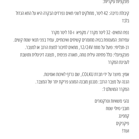
פונקציות עיקריות:
קיבולת נדיבה: 42 ליטר, מחולקים לשני תאים נפרדים הבקרה היא על התא הגדול
בלבד
נפח התאים- 32 ליטר מקרר / מקפיא ו-10 ליטר מקרר
עמידות: המעטפת בנויה מחומרים קשיחים ואיכותיים, עמיד בפני תנאי שטח קשים.
רב-תכליתי: פועל על מתח 12/24V, מתאים לחיבור למצת הרכב או למצבר.
פונקציונלי: כולל פתיחה עילית נוחה, תאורה פנימית , תצוגה דיגיטלית ותושבת
לעגינת המקרר
אמין: מיוצר על ידי חברת COLKU, שם נרדף לאיכות ואמינות.
הגנה על מצבר הרכב: מנגנון מובנה המונע פריקת יתר של המצבר.
המקרר המושלם ל:
נהגי משאיות וטרקטורים
חובבי טיולי שטח
קמפינג
פיקניקים
ועוד!