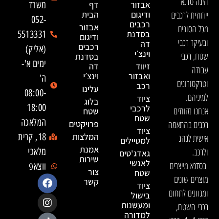
הינה סדנא
אבזור
דף
משרד
ייחודית לרכבים
ודיגום
הבית
052-
רכבים
אבזור
מכל הסוגים
בסדנת
5513331
ודיגום
ובעיקר רכבי
דה
רכבים
(אליק)
וינצ׳י
שטח, רכבי
בסדנת
ימים א'-
זיווד
דה
עבודה
ואבזור
וינצ׳י
ה'
וטרקטורונים
רכב
עלינו
08:00-
למיניהם.
ציוד
בלוג
18:00
לרכבי
אנחנו מזוודים
שטח
שטח
המלאכה
רכבים בהתאמה
פרויקטים
ציוד
המלצות
18, קרית
אישית לנהג
למטיילים
אמנת
ולרכב.
מלאכי
גאדג'טים
שירות
לאנשי
בסדנא מייצרים
ווצאפ
צור
שטח
מוצרים שונים
קשר
ציוד
ומגוונים לתחום
בישול
ומעשנות
רכבי השטח,
למדורה