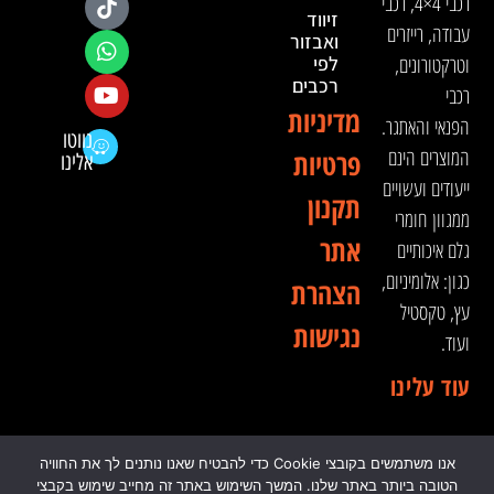
רכבי 4×4, רכבי
זיווד
עבודה, רייזרים
ואבזור
וטרקטורונים,
לפי
רכבים
רכבי
מדיניות
הפנאי והאתגר.
נווטו
המוצרים הינם
פרטיות
אלינו
ייעודים ועשויים
תקנון
ממגוון חומרי
אתר
גלם איכותיים
כגון: אלומיניום,
הצהרת
עץ, טקסטיל
נגישות
ועוד.
עוד עלינו
אנו משתמשים בקובצי Cookie כדי להבטיח שאנו נותנים לך את החוויה
© 2024 כל הזכויות שמורות לדה וינצ'י - הסדנא לאבזור
הטובה ביותר באתר שלנו. המשך השימוש באתר זה מחייב שימוש בקבצי