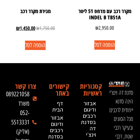
מקרר רכב עם מדחס 51 ליטר
מגירת מקרר רכב
INDEL B TB51A
₪
1,450.00
₪
2,950.00
₪
1,750.00
הוספה לסל
הוספה לסל
קטגוריות
קישורים
צרו קשר
ראשיות
באתר
סדנת דה וינצ'י
089221058
הינה סדנא
אבזור
דף
משרד
ייחודית לרכבים
ודיגום
הבית
052-
רכבים
אבזור
מכל הסוגים
בסדנת
5513331
ודיגום
ובעיקר רכבי
דה
רכבים
(אליק)
וינצ׳י
שטח, רכבי
בסדנת