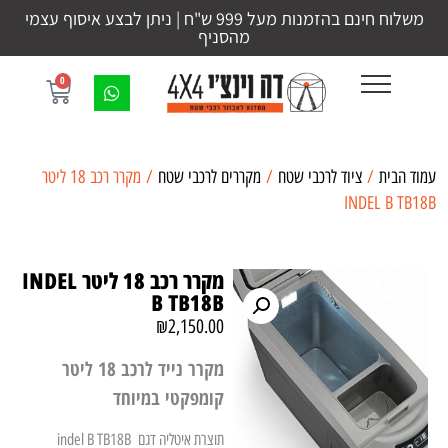
משלוח חינם בהזמנות מעל 999 ש"ח | ניתן לבצע איסוף עצמי
מהסניף
0
עמוד הבית
/
ציוד לרכבי שטח
/
מקררים לרכבי שטח
/ מקרר רכב 18 ליטר
INDEL B TB18B
מקרר רכב 18 ליטר INDEL
B TB18B
₪
2,150.00
מקרר נייד לרכב 18 ליטר
קומפקטי במיוחד
תוצרת איטליה דגם indel B TB18B