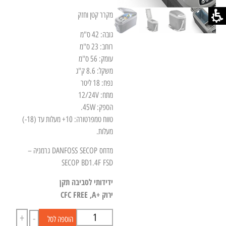
מקרר קטן וחזק
גובה: 42 ס"מ
רוחב: 23 ס"מ
עומק: 56 ס"מ
משקל: 8.6 ק"ג
נפח: 18 ליטר
מתח: 12/24V
הספק: 45W.
טווח טמפרטורה: 10+ מעלות עד (18-)
מעלות.
מדחס
SECOP
DANFOSS
גרמניה –
SECOP
BD1.4F
FSD
ידידותי לסביבה תקן
ירוק
A+
,
FREE
CFC
+
-
הוספה לסל