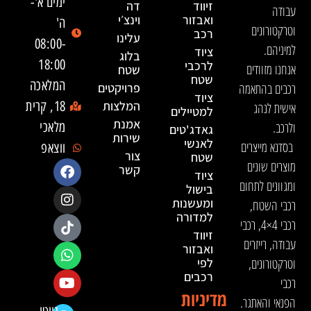
ימים א'-
זיווד
דה
עבודה
ואבזור
וינצ׳י
ה'
וטרקטורונים
רכב
עלינו
08:00-
למיניהם.
ציוד
בלוג
18:00
לרכבי
אנחנו מזוודים
שטח
שטח
המלאכה
רכבים בהתאמה
פרויקטים
ציוד
המלצות
18, קרית
אישית לנהג
למטיילים
אמנת
ולרכב.
מלאכי
גאדג'טים
שירות
לאנשי
בסדנא מייצרים
ווצאפ
צור
שטח
מוצרים שונים
קשר
ציוד
ומגוונים לתחום
בישול
ומעשנות
רכבי השטח,
למדורה
רכבי 4×4, רכבי
זיווד
עבודה, רייזרים
ואבזור
וטרקטורונים,
לפי
רכבים
רכבי
מדיניות
הפנאי והאתגר.