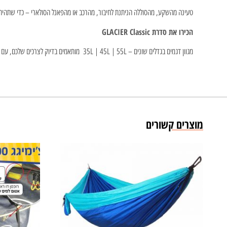
טעינה מהשקע, מהסוללה הניתנת לחיבור, מהרכב או מהפאנל הסולארי – כדי שתהיה ל
הכירו את סדרת GLACIER Classic
מגוון דגמים בגדלים שונים – 35L | 45L | 55L מותאמים בדיוק לצרכים שלכם, עם קירור עוצמתי, סוללה חיצונית לבחירה, שליטה חכמה באפליקציה ועיצוב קומפקטי שמוכן לכל הרפתקה.
מוצרים קשורים