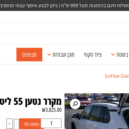
לוח חינם בהזמנות מעל 999 ש"ח | ניתן לבצע איסוף עצמי מהסניף
ל בשטח
ציוד טקטי
תוכן ועבודות
מבצעים
מקרר נטען 55 ליטר – EcoFlow Glacier Classic
₪
3,825.00
+
-
הוספה לסל