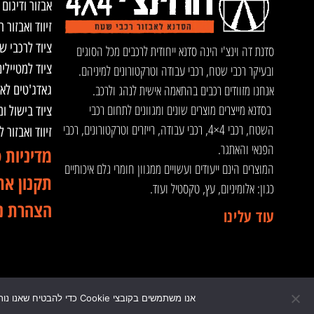
אבזור ודיגום 
זיווד ואבזור ר
ציוד לרכבי ש
סדנת דה וינצ'י הינה סדנא ייחודית לרכבים מכל הסוגים
ציוד למטיילי
ובעיקר רכבי שטח, רכבי עבודה וטרקטורונים למיניהם.
אנחנו מזוודים רכבים בהתאמה אישית לנהג ולרכב.
גאדג'טים לא
בסדנא מייצרים מוצרים שונים ומגוונים לתחום רכבי
ציוד בישול ו
השטח, רכבי 4×4, רכבי עבודה, רייזרים וטרקטורונים, רכבי
זיווד ואבזור 
הפנאי והאתגר.
מדיניות 
המוצרים הינם ייעודים ועשויים ממגוון חומרי גלם איכותיים
תקנון את
כגון: אלומיניום, עץ, טקסטיל ועוד.
הצהרת נ
עוד עלינו
אנו משתמשים בקובצי Cookie כדי להבטיח שאנו נותנים לך את החוויה הטובה ביותר באתר שלנו. המשך השימוש באתר זה מחייב שימוש בקבצי Cookie.
© 2024 כל הזכויות שמורות לדה וינצ'י - הסדנא לאבזור רכבי שטח