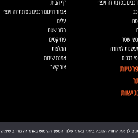
רכבים בסדנת דה וינצ׳י
דף הבית
כב
אבזור ודיגום רכבים בסדנת דה וינצ׳י
טח
עלינו
ם
בלוג שטח
נשי שטח
פרויקטים
מעשנות למדורה
המלצות
לפי רכבים
אמנת שירות
פרטיות
צור קשר
ר
גישות