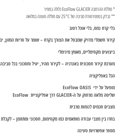
* סוללת ההרחבה EcoFlow GLACIER כלולה במחיר
** נבדק בטמפרטורת סביבה של 25°C עם סוללה טעונה במלואה
בלי קרח נמס, בלי אוכל רטוב
קירור חשמלי מדויק שמבטל את הצורך בקרח – שומר על טריות המזון, יבש
ביצועים מקסימליים, מאמץ מינימלי
מערכת קירור חסכונית באנרגיה – לקירור מהיר, יעיל וחסכוני בכל סביבה.
הכל באפליקציה
מופעל על ידי EcoFlow OASIS
שליטה מלאה מרחוק על ה-GLACIER דרך אפליקציית EcoFlow
מצבים חכמים לנוחות מרבית
בחרו בין מצבי עבודה מותאמים כמו מקסימום, חסכוני ומתוזמן – לקבלת 
מספר אפשרויות טעינה