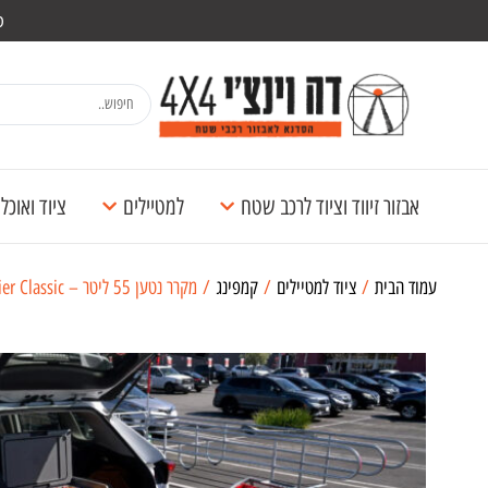
מש
אבזור זיווד וציוד לרכב שטח
למטיילים
ציוד ואוכ
עמוד הבית
/
ציוד למטיילים
/
קמפינג
/ מקרר נטען 55 ליטר – EcoFlow Glacier Classic