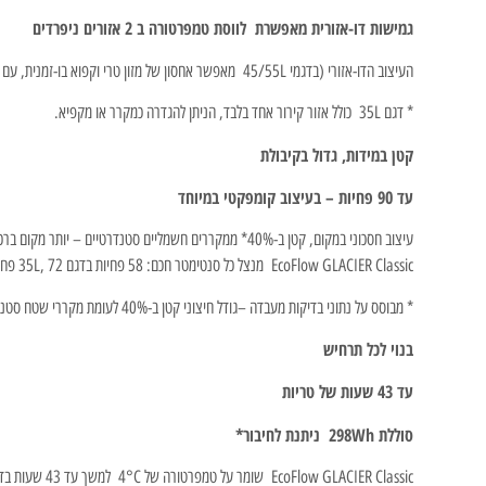
גמישות דו-אזורית מאפשרת לווסת טמפרטורה ב 2 אזורים ניפרדים
העיצוב הדו-אזורי (בדגמי 45/55L מאפשר אחסון של מזון טרי וקפוא בו-זמנית, עם הפרש טמפרטורה של עד 22°C בין התאים. חיישנים מתקדמים שומרים על דיוק של ±1°C לשמירה מרבית על הטריות.
* דגם 35L כולל אזור קירור אחד בלבד, הניתן להגדרה כמקרר או מקפיא.
קטן במידות, גדול בקיבולת
עד 90 פחיות – בעיצוב קומפקטי במיוחד
עיצוב חסכוני במקום, קטן ב-40%* ממקררים חשמליים סטנדרטיים – יותר מקום ברכב, פחות עומס.
EcoFlow GLACIER Classic מנצל כל סנטימטר חכם: 58 פחיות בדגם 35L, 72 פחיות בדגם 45L, ו90 פחיות בדגם 55L מבלי לוותר על מראה נקי ומידות נוחות.
* מבוסס על נתוני בדיקות מעבדה –גודל חיצוני קטן ב-40% לעומת מקררי שטח סטנדרטיים.
בנוי לכל תרחיש
עד 43 שעות של טריות
סוללת 298Wh ניתנת לחיבור*
EcoFlow GLACIER Classic שומר על טמפרטורה של 4°C למשך עד 43 שעות בדגם 35L, ועד 39 שעות בדגמי 45L ו-55L** – אידיאלי לשטח, לקמפינג או כהקפאה מגובה בזמן הפסקת חשמל.