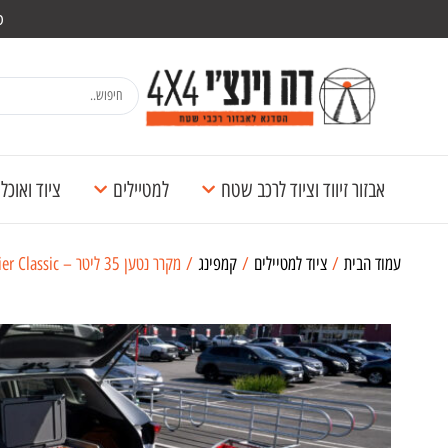
מש
אבזור זיווד וציוד לרכב שטח
למטיילים
ציוד ואוכ
עמוד הבית
/
ציוד למטיילים
/
קמפינג
/ מקרר נטען 35 ליטר – EcoFlow Glacier Classic