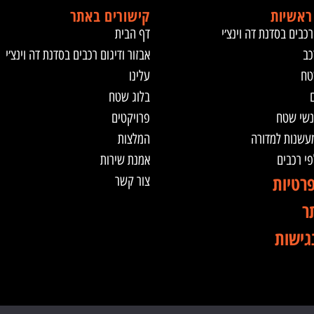
ראשיות
קישורים באתר
רכבים בסדנת דה וינצ׳י
דף הבית
כב
אבזור ודיגום רכבים בסדנת דה וינצ׳י
טח
עלינו
ם
בלוג שטח
נשי שטח
פרויקטים
מעשנות למדורה
המלצות
לפי רכבים
אמנת שירות
פרטיות
צור קשר
ר
גישות