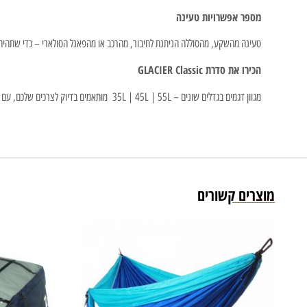
מספר אפשרויות טעינה
טעינה מהשקע, מהסוללה הניתנת לחיבור, מהרכב או מהפאנל הסולארי – כדי שתהיה ל
הכירו את סדרת GLACIER Classic
מגוון דגמים בגדלים שונים – 35L | 45L | 55L מותאמים בדיוק לצרכים שלכם, עם קירור עוצמתי, סוללה חיצונית לבחירה, שליטה חכמה באפליקציה ועיצוב קומפקטי שמוכן לכל הרפתקה.
מוצרים קשורים