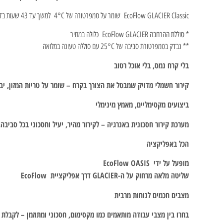
EcoFlow GLACIER Classic שומר על טמפרטורה של 4°C למשך עד 43 שעות בדגם 35L, ועד 39 שעות בדגמי 45L ו-55L** – אידיאלי לשטח, לקמפינג או כהקפאה מגובה בזמן הפסקת חשמל.
* סוללת ההרחבה EcoFlow GLACIER כלולה במחיר
** נבדק בטמפרטורת סביבה של 25°C עם סוללה טעונה במלואה
בלי קרח נמס, בלי אוכל רטוב
קירור חשמלי מדויק שמבטל את הצורך בקרח – שומר על טריות המזון, יבש
ביצועים מקסימליים, מאמץ מינימלי
מערכת קירור חסכונית באנרגיה – לקירור מהיר, יעיל וחסכוני בכל סביבה.
הכל באפליקציה
מופעל על ידי EcoFlow OASIS
שליטה מלאה מרחוק על ה-GLACIER דרך אפליקציית EcoFlow
מצבים חכמים לנוחות מרבית
בחרו בין מצבי עבודה מותאמים כמו מקסימום, חסכוני ומתוזמן – לקבלת 