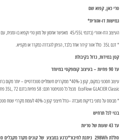
טרי כאן, קפוא שם
גמישות דו-אזורית*
העיצוב הדו-אזורי (בדגמי 45/55L מאפשר אחסון של מזון טרי וקפוא בו-זמנית, עם הפרש טמפרטורה של עד 22°C בין התאים. חיישנים מתקדמים שומרים על דיוק של ±1°C לשמירה מרבית על הטריות.
* דגם 35L כולל אזור קירור אחד בלבד, הניתן להגדרה כמקרר או מקפיא.
קטן במידות, גדול בקיבולת
עד 90 פחיות – בעיצוב קומפקטי במיוחד
עיצוב חסכוני במקום, קטן ב-40%* ממקררים חשמליים סטנדרטיים – יותר מקום ברכב, פחות עומס.
EcoFlow GLACIER Classic מנצל כל סנטימטר חכם: 58 פחיות בדגם 35L, 72 פחיות בדגם 45L, ו90 פחיות בדגם 55L מבלי לוותר על מראה נקי ומידות נוחות.
* מבוסס על נתוני בדיקות מעבדה –גודל חיצוני קטן ב-40% לעומת מקררי שטח סטנדרטיים.
בנוי לכל תרחיש
עד 43 שעות של טריות
סוללת 298Wh ניתנת לחיבור*כרגע במבצע של קונים מקרר מקבלים סוללה