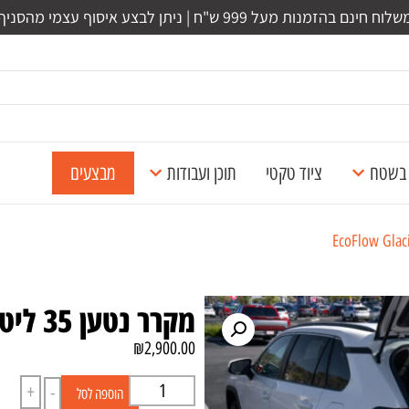
לוח חינם בהזמנות מעל 999 ש"ח | ניתן לבצע איסוף עצמי מהסניף
ל בשטח
ציוד טקטי
תוכן ועבודות
מבצעים
מקרר נטען 35 ליטר – EcoFlow Glacier Classic
₪
2,900.00
+
-
הוספה לסל