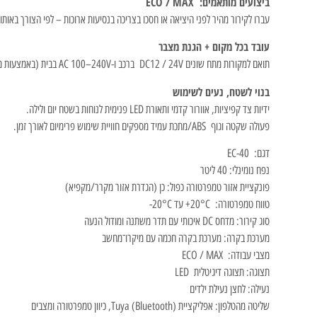
ביצועים מותאמים: ECO / MAX
עברו לקירור מהיר לפני היציאה או חסכו בצריכה בנסיעות ארוכות – לפי הצורך באותו
עובד בכל מקום + הגנת מצבר
תואם למקורות מתח שונים DC12 / 24V ברכב ו-AC 100–240V בבית (באמצעות מתאם). הגנה מפני מתח נמוך בשלוש דרגות שומרת על מצבר הרכב ומבטיחה התנעה בטוחה.
בנוי לשטח, נעים לשימוש
ידיות צד קפיציות, אוורור קדמי ותאורת LED פנימית לנוחות בשטח יום ולילה.
פעולה שקטה וגוף ABS/מתכת עמיד מספקים חוויית שימוש פרימיום לאורך זמן.
דגם: EC-40
נפח נומינלי: 40 ליטר
פונקציית אזור טמפרטורה כפול: כן (הגדרת אזור מקרר/מקפיא)
טווח טמפרטורה: ‎+20°C עד ‎-20°C
סוג קירור: מדחס DC איכותי עם תדר משתנה ומודול הנעה
מערכת בקרה: מערכת בקרה חכמה עם מיקרו־מחשב
מצבי עבודה: ECO / MAX
תצוגה: תצוגה דיגיטלית LED
נעילה: לחצן נעילת ילדים
שליטה מהטלפון: אפליקציית Tuya (Bluetooth), כיוון טמפרטורה ומצבים