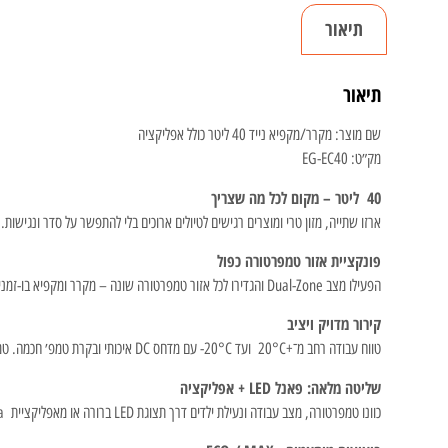
תיאור
תיאור
שם מוצר: מקרר/מקפיא נייד 40 ליטר כולל אפליקציה
מק״ט: EG-EC40
40 ליטר – מקום לכל מה שצריך
ארזו שתייה, מזון טרי ומוצרים רגישים לטיולים ארוכים בלי להתפשר על סדר ונגישו
פונקציית אזור טמפרטורה כפול
הפעילו מצב Dual-Zone והגדירו לכל אזור טמפרטורה שונה – מקרר ומקפיא בו-זמנית. שמרו בשר קפוא ומשקאות קרים יחד, עם הפרדה שמונעת ערבוב ריחות.
קירור מדויק ויציב
טווח עבודה רחב מ־+20°C ועד ‎-20°C עם מדחס DC איכותי ובקרת טמפ׳ חכמה. טמפרטורה נשמרת יציבה לאורך זמן גם בחום, כך שהכול נשאר טרי ובטוח.
שליטה מלאה: פאנל LED + אפליקציה
כוונו טמפרטורה, מצב עבודה ונעילת ילדים דרך תצוגת LED ברורה או מאפליקציית Tuya. בדקו סטטוס מרחוק וקבלו שליטה נוחה גם כשהמקרר בתא המטען או ליד האוהל.