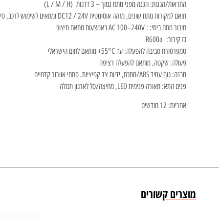
התראות/הגנות: הגנה מפני מתח נמוך – 3 דרגות (L / M / H)
תואם למקורות מתח שונים, מזהה אוטומטית DC12 / 24V ומתאים לשימוש לרכב, סירות, בית ולשטח
חיבור מתח ביתי: : AC ‎100–240V באמצעות מתאם חיצוני
גז קירור: R600a
טמפרטורת סביבה להפעלה: עד ‎+55°C מותאם לחום הישראלי
פעולה: שקטה, מותאם להפעלה רציפה
מבנה: גוף עמיד ABS/מתכת, ידיות צד קפיציות, פתחי אוורור קדמיים
פנים התא: תאורה פנימית LED, מחיצה/סל לארגון תכולה
אחריות: 12 חודשים
מוצרים קשורים