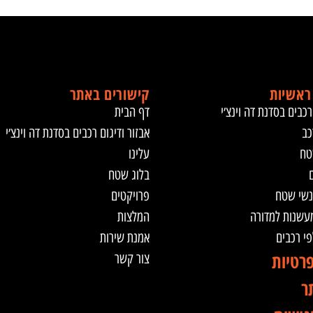
ראשיות
קישורים באתר
רכבים בסדנת דה וינצ׳י
דף הבית
כב
אבזור ודיגום רכבים בסדנת דה וינצ׳י
טח
עלינו
ם
בלוג שטח
נשי שטח
פרויקטים
מעשנות למדורה
המלצות
לפי רכבים
אמנת שירות
פרטיות
צור קשר
ר