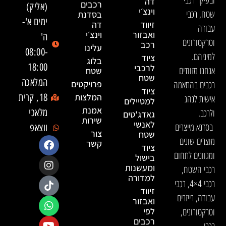
דה
רכבים
(אליק)
וינצ׳י
שטח, רכבי
בסדנת
ימים א'-
זיווד
דה
עבודה
ואבזור
וינצ׳י
ה'
וטרקטורונים
רכב
עלינו
08:00-
למיניהם.
ציוד
בלוג
18:00
לרכבי
אנחנו מזוודים
שטח
שטח
המלאכה
רכבים בהתאמה
פרויקטים
ציוד
המלצות
18, קרית
אישית לנהג
למטיילים
אמנת
ולרכב.
מלאכי
גאדג'טים
שירות
לאנשי
בסדנא מייצרים
ווצאפ
צור
שטח
מוצרים שונים
קשר
ציוד
ומגוונים לתחום
בישול
ומעשנות
רכבי השטח,
למדורה
רכבי 4×4, רכבי
זיווד
עבודה, רייזרים
ואבזור
וטרקטורונים,
לפי
רכבים
רכבי