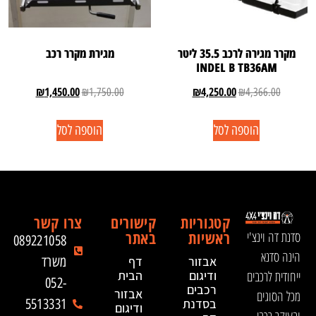
מקרר מגירה לרכב 35.5 ליטר
מגירת מקרר רכב
INDEL B TB36AM
₪
1,450.00
₪
4,250.00
₪
1,750.00
₪
4,366.00
הוספה לסל
הוספה לסל
קטגוריות
קישורים
צרו קשר
ראשיות
באתר
סדנת דה וינצ'י
089221058
הינה סדנא
אבזור
דף
משרד
ייחודית לרכבים
ודיגום
הבית
052-
רכבים
אבזור
מכל הסוגים
בסדנת
5513331
ודיגום
ובעיקר רכבי