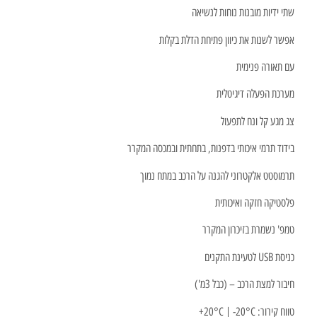
שתי ידיות מובנות נוחות לנשיאה
אפשר לשנות את כיוון פתיחת הדלת בקלות
עם תאורה פנימית
מערכת הפעלה דיגיטלית
צג מגע קל ונח לתפעול
בידוד תרמי איכותי בדפנות, בתחתית ובמכסה המקרר
תרמוסטט אלקטרוני להגנה על הרכב במתח נמוך
פלסטיקה חזקה ואיכותית
טמפ' נשמרת בזיכרון המקרר
כניסת USB לטעינת התקנים
חיבור למצת הרכב – (כבל 3מ')
טווח קירור: 20°C | -20°C+