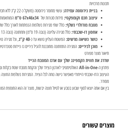
תכונות מרכזיות
בניית נירוסטה עמידה:
עשוי מחומר נירוסטה (משקל כ-22 ק”ג ללא תכולה) המבטיח חוזק ועמידות לאורך זמן בתנאי שטח.
עיצוב חכם וקומפקטי:
67x46x34 ס”מ
מידות סגורות של
המותאמות ל
מטבח מודולרי נשלף:
כולל שתי מגירות נשלפות הנפתחות לאורך כולל ש
אחסון דו-שכבתי:
כולל מגירה עליונה (גובה 19 ס”מ) ותחתונה (גובה 13 ס”מ) לארגון יעיל של ציוד.
כושר נשיאה מרשים:
40 ק”ג
המשטח העליון נושא עד כ-
, וכל מגירה נו
מוכן לכיריים:
המגירה התחתונה מתוכננת להכיל כיריים גז ניידות סטנדרטיות 
תיאור מוצר מפורט
שדרג את חווית הקמפינג שלך עם ארגז המטבח הנייד
All-in-One
פתרון ה-
האולטימטיבי לארגון הציוד שלך והקמת מטבח שטח בקלות ובמ
העיצוב הדו-שכבתי הייחודי מאפשר גישה נוחה לכל הציוד. המגירות נשלפות החוצה ב
מסודר.
בין אם אתה יוצא לסוף שבוע בטבע או לטיול חוצה יבשות, מוצר זה הוא התוספת ה
מוצרים קשורים