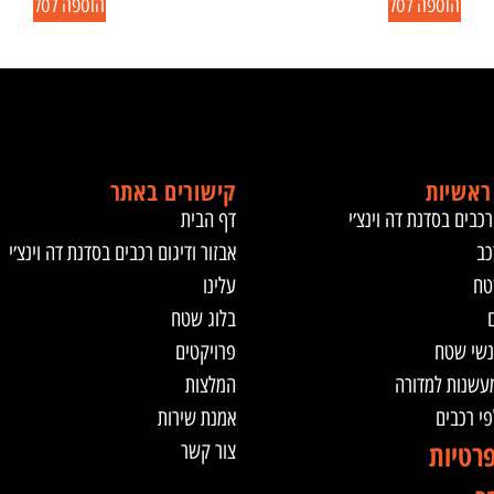
הוספה לסל
הוספה לסל
ראשיות
קישורים באתר
רכבים בסדנת דה וינצ׳י
דף הבית
כב
אבזור ודיגום רכבים בסדנת דה וינצ׳י
טח
עלינו
ם
בלוג שטח
נשי שטח
פרויקטים
מעשנות למדורה
המלצות
לפי רכבים
אמנת שירות
פרטיות
צור קשר