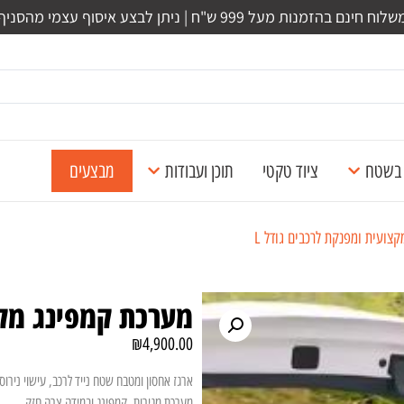
לוח חינם בהזמנות מעל 999 ש"ח | ניתן לבצע איסוף עצמי מהסניף
ל בשטח
ציוד טקטי
תוכן ועבודות
מבצעים
ועית ומפנקת לרכבים גודל L
מערכת קמפינג מקצ
₪
4,900.00
ארגז אחסון ומטבח שטח נייד לרכב, עישוי נירוס
מערכת מגירות קמפינג ובמידה צרה חזק