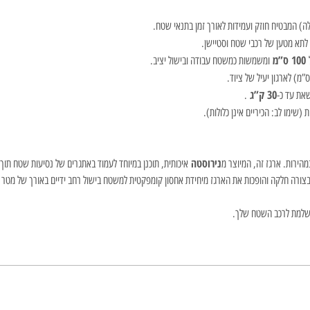
תא מטען של רכבי שטח וסטיישן.
100 ס”מ
ל
ומשמשות כמשטח עבודה ובישול יציב.
30 ק”ג
שאת עד כ-
.
(שימו לב: הכיריים אינן כלולות).
נירוסטה
הירות. ארגז זה, המיוצר מ
איכותית, תוכנן במיוחד לעמוד באתגרים של נסיעות שטח תוך שמי
צורה חלקה והופכות את הארגז מיחידת אחסון קומפקטית למשטח בישול רחב ידיים באורך של מטר של
מושלמת לרכב השטח שלך.