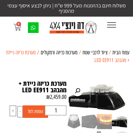
משלוח חינם בהזמנות מעל 999 ש"ח | ניתן לבצע איסוף עצמי
מהסניף
0
עמוד הבית
/
ציוד לרכבי שטח
/
מערכות כריזה ורמקולים
/ מערכת כריזה ניידת
+ מהבהב LED EE911
מערכת כריזה ניידת +
מהבהב LED EE911
₪
2,459.00
+
-
הוספה לסל