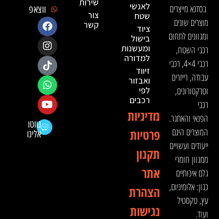
שירות
לאנשי
בסדנא מייצרים
ווצאפ
צור
שטח
מוצרים שונים
קשר
ציוד
ומגוונים לתחום
בישול
ומעשנות
רכבי השטח,
למדורה
רכבי 4×4, רכבי
זיווד
עבודה, רייזרים
ואבזור
וטרקטורונים,
לפי
רכבים
רכבי
מדיניות
הפנאי והאתגר.
נווטו
המוצרים הינם
פרטיות
אלינו
ייעודים ועשויים
תקנון
ממגוון חומרי
אתר
גלם איכותיים
כגון: אלומיניום,
הצהרת
עץ, טקסטיל
נגישות
ועוד.