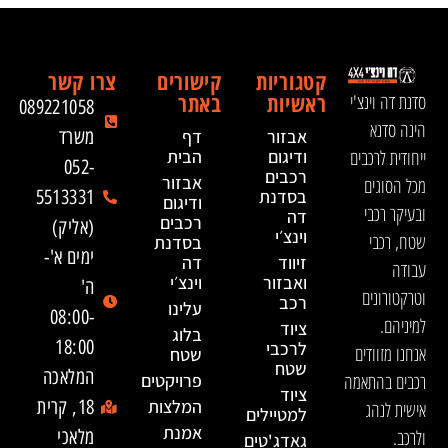
קטגוריות
קישורים
צרו קשר
ראשיות
באתר
סדנת דה וינצ'י
089221058
הינה סדנא
אבזור
דף
משרד
ייחודית לרכבים
ודיגום
הבית
052-
רכבים
אבזור
מכל הסוגים
בסדנת
5513331
ודיגום
ובעיקר רכבי
דה
רכבים
(אליק)
וינצ׳י
שטח, רכבי
בסדנת
ימים א'-
זיווד
דה
עבודה
ואבזור
וינצ׳י
ה'
וטרקטורונים
רכב
עלינו
08:00-
למיניהם.
ציוד
בלוג
18:00
לרכבי
אנחנו מזוודים
שטח
שטח
המלאכה
רכבים בהתאמה
פרויקטים
ציוד
המלצות
18, קרית
אישית לנהג
למטיילים
אמנת
ולרכב.
מלאכי
גאדג'טים