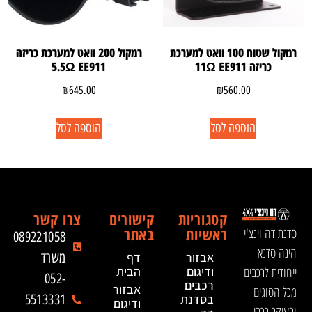
רמקול שטוח 100 וואט למערכת
רמקול 200 וואט למערכת כריזה
כריזה 11Ω EE911
5.5Ω EE911
₪
645.00
₪
560.00
הוספה לסל
הוספה לסל
קטגוריות
קישורים
צרו קשר
ראשיות
באתר
סדנת דה וינצ'י
089221058
הינה סדנא
אבזור
דף
משרד
ייחודית לרכבים
ודיגום
הבית
052-
רכבים
אבזור
מכל הסוגים
בסדנת
5513331
ודיגום
ובעיקר רכבי