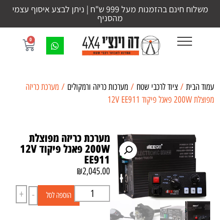
משלוח חינם בהזמנות מעל 999 ש"ח | ניתן לבצע איסוף עצמי
מהסניף
0
עמוד הבית
/
ציוד לרכבי שטח
/
מערכות כריזה ורמקולים
/ מערכת כריזה
מפוצלת 200W פאנל פיקוד 12V EE911
מערכת כריזה מפוצלת
200W פאנל פיקוד 12V
EE911
₪
2,045.00
+
-
הוספה לסל