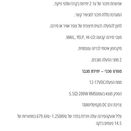
אפשרות חיבור של עד 2 יחידות בקרה/שלטי פיקוד.
המערכת כוללת חיבור למכשיר קשר.
לחצן להפעלה רגעית חיצונית של צופר אוויר או סירנה.
מצבי סירנה קבועה:WAIL, YELP, HI-LO.
מיקרופון איכותי לכריזה עוצמתית.
2 מתגי הפעלה מובנים.
מפרט טכני – יחידת מגבר
מתח הפעלה
12-17VDC
הספק מוצא בעומס
5.5Ω 200W RMS
צריכת זרם DC מקסימלית
18A
צליל אזעקה
סירנה עולה ויורדת בתדר של 679.6Hz~1.250KHz במחזוריות של
14.5 פעמים בדקה