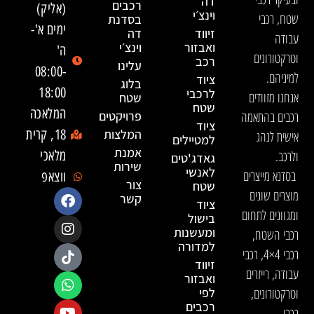
דה
רכבים
(אליק)
וינצ׳י
שטח, רכבי
בסדנת
ימים א'-
זיווד
דה
עבודה
ואבזור
וינצ׳י
ה'
וטרקטורונים
רכב
עלינו
08:00-
למיניהם.
ציוד
בלוג
18:00
לרכבי
אנחנו מזוודים
שטח
שטח
המלאכה
רכבים בהתאמה
פרויקטים
ציוד
המלצות
18, קרית
אישית לנהג
למטיילים
אמנת
ולרכב.
מלאכי
גאדג'טים
שירות
לאנשי
בסדנא מייצרים
ווצאפ
צור
שטח
מוצרים שונים
קשר
ציוד
ומגוונים לתחום
בישול
ומעשנות
רכבי השטח,
למדורה
רכבי 4×4, רכבי
זיווד
עבודה, רייזרים
ואבזור
וטרקטורונים,
לפי
רכבים
רכבי