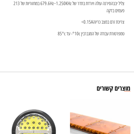
צליל יבבה
סירנה עולה ויורדת בתדר של 679.6Hz~1.250KHz במחזוריות של 213
פעמים בדקה
צריכת זרם במצב כריזה
0.15A>
טמפרטורת עבודה של המגבר
בין 10c°- עד 85°c
מוצרים קשורים