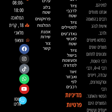
עלינו
08:00-
למיניהם.
ציוד
בלוג
18:00
לרכבי
אנחנו מזוודים
שטח
שטח
המלאכה
רכבים בהתאמה
פרויקטים
ציוד
המלצות
18, קרית
אישית לנהג
למטיילים
אמנת
ולרכב.
מלאכי
גאדג'טים
שירות
לאנשי
בסדנא מייצרים
ווצאפ
צור
שטח
מוצרים שונים
קשר
ציוד
ומגוונים לתחום
בישול
ומעשנות
רכבי השטח,
למדורה
רכבי 4×4, רכבי
זיווד
עבודה, רייזרים
ואבזור
וטרקטורונים,
לפי
רכבים
רכבי
מדיניות
הפנאי והאתגר.
נווטו
המוצרים הינם
פרטיות
אלינו
ייעודים ועשויים