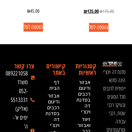
₪
135.00
₪
45.00
₪
175.00
הוספה לסל
הוספה לסל
קטגוריות
קישורים
צרו קשר
ראשיות
באתר
סדנת דה וינצ'י
089221058
הינה סדנא
אבזור
דף
משרד
ייחודית לרכבים
ודיגום
הבית
052-
רכבים
אבזור
מכל הסוגים
בסדנת
5513331
ודיגום
ובעיקר רכבי
דה
רכבים
(אליק)
וינצ׳י
שטח, רכבי
בסדנת
ימים א'-
זיווד
דה
עבודה
ואבזור
וינצ׳י
ה'
וטרקטורונים
רכב