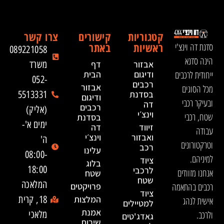
קטגוריות
קישורים
צרו קשר
ראשיות
באתר
סדנת דה וינצ'י
089221058
הינה סדנא
אבזור
דף
משרד
ייחודית לרכבים
ודיגום
הבית
052-
רכבים
אבזור
מכל הסוגים
בסדנת
5513331
ודיגום
ובעיקר רכבי
דה
רכבים
(אליק)
וינצ׳י
שטח, רכבי
בסדנת
ימים א'-
זיווד
דה
עבודה
ואבזור
וינצ׳י
ה'
וטרקטורונים
רכב
עלינו
08:00-
למיניהם.
ציוד
בלוג
18:00
לרכבי
אנחנו מזוודים
שטח
שטח
המלאכה
רכבים בהתאמה
פרויקטים
ציוד
המלצות
18, קרית
אישית לנהג
למטיילים
אמנת
ולרכב.
מלאכי
גאדג'טים
שירות