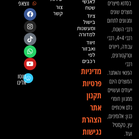
לאנשי
בסדנא מייצרים
ווצאפ
צור
שטח
מוצרים שונים
קשר
ציוד
ומגוונים לתחום
בישול
ומעשנות
רכבי השטח,
למדורה
רכבי 4×4, רכבי
זיווד
עבודה, רייזרים
ואבזור
וטרקטורונים,
לפי
רכבים
רכבי
מדיניות
הפנאי והאתגר.
נווטו
המוצרים הינם
פרטיות
אלינו
ייעודים ועשויים
תקנון
ממגוון חומרי
אתר
גלם איכותיים
כגון: אלומיניום,
הצהרת
עץ, טקסטיל
נגישות
ועוד.