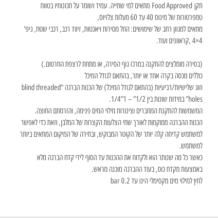
תקן Food Approved מתאים למי שתייה. עמיד ושומר על תכונותיו בטווח
טמפרטורות של מינוס 40 עד 60 מעלות צלזיוס,
מתאים למגוון רחב של שימושים: החל מסירות ויאכטות, זיווד רכב, רכבי שטח, גיפ'
4×4 ,קראוונים ועוד.
(בסירה מומלצים להתקנה במרכז גוף הסירה, או מתחת לרצפת החרטום.)
כוללים מכסה בקרה אחד או יותר, בהתאם לגודל המיכל
וזוג שלישיות/רביעיות (בהתאם לגודל המיכל) של הכנות הברגה “blind threaded
holes” במידות שונות בין 1/2” – 1”1/4.
המשמשות להתקנת המחברים וצינורות מילוי המים פנימה, והזרמתם החוצה.
הכנות ההברגה ממוקמות לאורך שתי הצלעות הקצרות של המלבן, וזאת כדי לאפשר
למשתמש קדיחה קלה יותר של הקוטר המבוקש, ובחירה של המיקום המתאים ביותר
למשתמש.
כאשר כל מה שנותר הוא ולקדוח את ההכנות עד הסוף לידי קדח הברגה מלא
באמצעות מקדח כוס, בעוד ההברגה מוכנה מראש.
לחץ למילוי מים מקסימלי הינו עד 0.2 bar