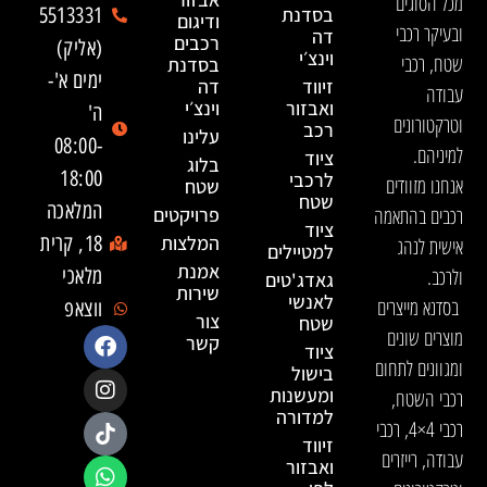
מכל הסוגים
בסדנת
5513331
ודיגום
ובעיקר רכבי
דה
רכבים
(אליק)
וינצ׳י
שטח, רכבי
בסדנת
ימים א'-
זיווד
דה
עבודה
ואבזור
וינצ׳י
ה'
וטרקטורונים
רכב
עלינו
08:00-
למיניהם.
ציוד
בלוג
18:00
לרכבי
אנחנו מזוודים
שטח
שטח
המלאכה
רכבים בהתאמה
פרויקטים
ציוד
המלצות
18, קרית
אישית לנהג
למטיילים
אמנת
ולרכב.
מלאכי
גאדג'טים
שירות
לאנשי
בסדנא מייצרים
ווצאפ
צור
שטח
מוצרים שונים
קשר
ציוד
ומגוונים לתחום
בישול
ומעשנות
רכבי השטח,
למדורה
רכבי 4×4, רכבי
זיווד
עבודה, רייזרים
ואבזור