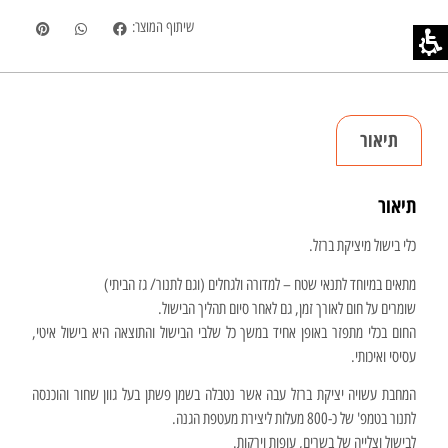
שיתוף המוצר:
תיאור
תיאור
כלי בישול מיציקת ברזל.
מתאים במיוחד לתנאי שטח – למדורה ולגחלים (וגם לתנור/ גז הביתי)
שומרים על חום לאורך זמן, גם לאחר סיום תהליך הבישול.
החום בכלי מתפזר באופן אחיד במשך כל שלבי הבישול והתוצאה היא בישול איטי,
עסיסי ואיכותי.
המחבת עשויה יציקת ברזל עבה אשר נטבלה בשמן פשתן בעל גוון שחור והוכנסה
לתנור בטמפ' של כ-800 מעלות ליצירת מעטפת הגנה.
לבישול וצלייה של בשרים, עופות וירקות.