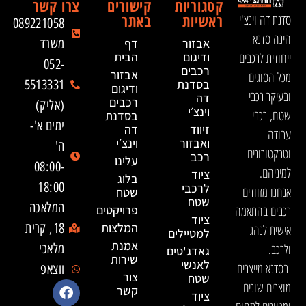
קטגוריות
קישורים
צרו קשר
ראשיות
באתר
סדנת דה וינצ'י
089221058
הינה סדנא
אבזור
דף
משרד
ייחודית לרכבים
ודיגום
הבית
052-
רכבים
אבזור
מכל הסוגים
בסדנת
5513331
ודיגום
ובעיקר רכבי
דה
רכבים
(אליק)
וינצ׳י
שטח, רכבי
בסדנת
ימים א'-
זיווד
דה
עבודה
ואבזור
וינצ׳י
ה'
וטרקטורונים
רכב
עלינו
08:00-
למיניהם.
ציוד
בלוג
18:00
לרכבי
אנחנו מזוודים
שטח
שטח
המלאכה
רכבים בהתאמה
פרויקטים
ציוד
המלצות
18, קרית
אישית לנהג
למטיילים
אמנת
ולרכב.
מלאכי
גאדג'טים
שירות
לאנשי
בסדנא מייצרים
ווצאפ
צור
שטח
מוצרים שונים
קשר
ציוד