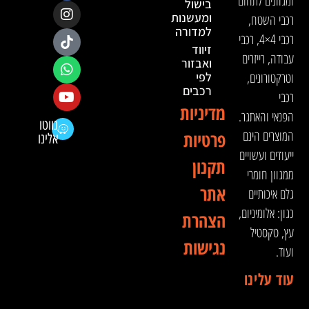
ומגוונים לתחום
בישול
ומעשנות
רכבי השטח,
למדורה
רכבי 4×4, רכבי
זיווד
עבודה, רייזרים
ואבזור
וטרקטורונים,
לפי
רכבים
רכבי
מדיניות
הפנאי והאתגר.
נווטו
המוצרים הינם
פרטיות
אלינו
ייעודים ועשויים
תקנון
ממגוון חומרי
אתר
גלם איכותיים
כגון: אלומיניום,
הצהרת
עץ, טקסטיל
נגישות
ועוד.
עוד עלינו