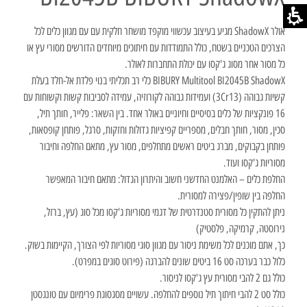
אולר ShadowX מגיע בעיצוב עכשווי מוקפד מושחר חלקית עם עם מגוון כלים לכל
הצרכים הטכניים בשטח, כולל התמודדות עם חיתוכים מיוחדים הדורשים מסורי עץ או
כל מסור אחר מסוג ג'קסו עם יכולת התחברות לאולר.
BIBURY Multitool BI2045B ShadowX כלי רב תכליתי בנוי פלדת אל-חלד בעלת
קשיות גבוהה (3Cr13) ועמידות גבוהה לקורוזיה, עמידה לסביבות קשות וקשוחות עם
16 פונקציות של כלים בסיסיים וחיוניים באולר אחד. בין השאר: פלייר, חותך תיל,
סכין, מסור, חותך חבלים, מספריים קפיציות גדולות וחזקות, סרגל, פותחן קופסאות,
פותחן בקבוקים, מברג ביטים ראשים מתחלפים, מסור עץ, מתאם החלפה וחיבור
מסוריות ג'קסו ועוד.
החלפת כלים – האלמנט החדשני חשוב והיתרון הגדול: מתאם חיבור המאפשר
החלפה בין שופין/פצירה למסורית.
ניתן להתקין כל מסורית סטנדרטית של דגמי מסוריות ג'קסו מכל סוג (עץ, ברזל,
נירוסטה, קרמיקה, פלסטיק)
כך, אתם מוכנים לכל משימת ניסור עם מגוון סוגי מסוריות לפי הצורך, הקיימות בשוק.
כלול כבר בערכה סט 16 ביטים שונים להברגה (פירוט סוגים במפרט).
כולל גם 2 להבי מסורית עץ ג'קסו לניסור.
כולל סט 2 להבי חיתוך תיל נוספים להחלפה. עשויים מסגסוגת פרימיום עם טונגסטן