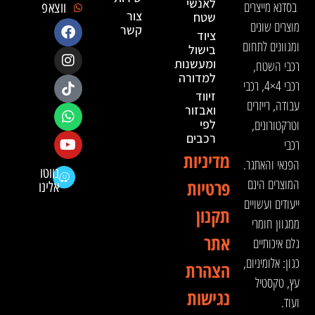
לאנשי
בסדנא מייצרים
ווצאפ
צור
שטח
מוצרים שונים
קשר
ציוד
ומגוונים לתחום
בישול
ומעשנות
רכבי השטח,
למדורה
רכבי 4×4, רכבי
זיווד
עבודה, רייזרים
ואבזור
וטרקטורונים,
לפי
רכבים
רכבי
מדיניות
הפנאי והאתגר.
נווטו
המוצרים הינם
פרטיות
אלינו
ייעודים ועשויים
תקנון
ממגוון חומרי
אתר
גלם איכותיים
כגון: אלומיניום,
הצהרת
עץ, טקסטיל
נגישות
ועוד.