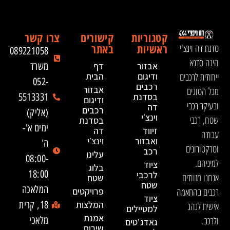
קטגוריות
קישורים
צרו קשר
ראשיות
באתר
סדנת דה וינצ'י
089221058
הינה סדנא
אבזור
דף
משרד
ייחודית לרכבים
ודיגום
הבית
052-
רכבים
אבזור
מכל הסוגים
בסדנת
5513331
ודיגום
ובעיקר רכבי
דה
רכבים
(אליק)
וינצ׳י
שטח, רכבי
בסדנת
ימים א'-
זיווד
דה
עבודה
ואבזור
וינצ׳י
ה'
וטרקטורונים
רכב
עלינו
08:00-
למיניהם.
ציוד
בלוג
18:00
לרכבי
אנחנו מזוודים
שטח
שטח
המלאכה
רכבים בהתאמה
פרויקטים
ציוד
המלצות
18, קרית
אישית לנהג
למטיילים
אמנת
ולרכב.
מלאכי
גאדג'טים
שירות