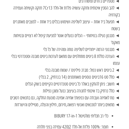
◄ מספריים גדולים ומשודרגים
◄ להב הסכין איכותית וחזקה עשויה פלדת אל-חלד 7Cr13 חזקה וקשיחה ועמידה
בקורוזיה
◄ תפעול ביד אחת – עיצוב לשליפה ושימוש בכלים ביד אחת – למצבים מאתגרים
בשטח
◄ מנגנון נעילה בטיחותי – הכלים ננעלים אוטו' למניעת קיפול לא רצויים ובטיחות
מאקס'
◄ מנגנוני הרמה ייחודיים לשליפה נוחה ומהירה של כל כלי
◄ הערכה כוללת 8 ביטים מתחלפים עם מתאם לערכות ביטים מובנה וסטנדרטי בכלי
עצמו
◄ 2 ביטים ראש כפול: מברג פיליפס / שטוח מובנה בכלי
◄ כולל סט 16ביטים נוספים מאוחסנים (14 בנרתיק, 2 בכלי)
◄ חשוב: ניתן להתקין באולר כל ביטים סטנדרטיים הקיימים בשוק הכלים
◄ כולל נרתיק בד איכותי לחגורה בעיצוב ננעל ומוגן נפילות
◄ נוח לאחיזה ועבודה עם כפפות! אחיזה אמינה מונעת החלקה, גם בתנאים רטובים
◄ מתאים ביותר לטכנאים ואנשי רפואה,חירום, חילוץ והצלה, מטיילים והישרדות
כלי רב תכליתי מולטיטול BIBURY 17-in-1
חומר: 100% פלדת אל-חלד 420J2 עמידה בפני חלודה