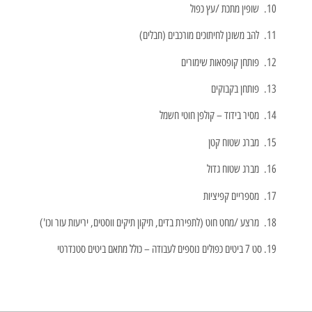
שופין מתכת /עץ כפול
להב משונן לחיתוכים מורכבים (חבלים)
פותחן קופסאות שימורים
פותחן בקבוקים
מסיר בידוד – קולפן חוטי חשמל
מברג שטוח קטן
מברג שטוח גדול
מספריים קפיציות
מרצע /מחט חוט (לתפירת בדים, תיקון תיקים ווסטים, יריעות עור וכו')
סט 7 ביטים כפולים נוספים לעבודה – כולל מתאם ביטים סטנדרטי