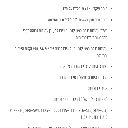
חומר עיקרי: 3Cr13 פלדת אל-חלד
חומר להב סכין ראשית: 7Cr17 לחדות ועוצמה
בעלת עמידות טובה בפני קורוזיה ושחיקה, וכן עמידות גבוהה בפני
טמפרטורות ולחץ גבוהים
עמידות טובה בפני קורוזיה, קשיות ברמה של 56-57 HRC וקלות השחזה
ותחזוקה
כלים כלולים: 17כלים שונים בכלי אחד
מנגנון בטיחות: מנעולי בטיחות מובנים
אביזרים נלווים:
8 סטים כפולים של 16 ביטים סטנדרטיים:
P1+3/16, SP8+SP4, TT25+TT20, TT15+TT10, SL6+SL5, SL4+SL3,
H5+H4, H3+H2.5