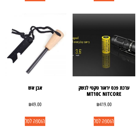
ערכת פנס יראור טקטי לנשק
אבן אש
MT10C NITCORE
₪
49.00
₪
419.00
הוספה לסל
הוספה לסל