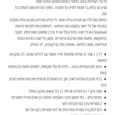
YG10, לעמידות גבוהה במיוחד בשימוש ממושך ובתנאי שטח.
מגיע עם נרתיק בד אלסטי לתלייה על החגורה. נשלף במהירות ומוכן לפעולה בכל
מצב.
בטיחות מעל לכל! עם מערכת נעילה חכמה: כל הכלים מצוידים במנגנון נעילה מתקדם
המבטיח שכל כלי ישאר במקומו בעת השימוש – לשימוש בטוח ולמניעת פציעות.
ShadowX הוא כלי חובה בסיסי הכולל את כל צרכיך ומתאים פשוט לכולם. לחובבי
הרפתקאות, מסעות שטח מורכבות והישרדות, וכמובן כלי חובה בשירות הצבאי
והמילואים, ותומכי הלחימה. מתאים ביותר גם לקמפינג, דיג וטיולים.
◄ 17 ב 1 אולר רב תכליתי מולטיטול פלייר משולב עם 17כלים שונים ו 31 פונקציות
לשימוש
◄ עיצוב חכם ועמידות גבוהה – פלדת אל-חלד מוקשחת, לשימוש יומיומי גם בתנאים
קשים
◄ בנייה מורכבת ועמידות לאורך זמן: בנוי מחומרים איכותיים שיבטיחו שימוש לשנים
רבות
◄ חומר עיקרי: בנוי מפלדת אל-חלד 3Cr13 קשוחה וחזקה במיוחד
◄ החלפת כלים – כולל מתאם חיבור המאפשר החלפה בין שופין/פצירה למסוריות
◄ 2 מסוריות עץ ג'קסו לעבודות ניסור
◄ ניתן להתקין כל מסורית סטנדרטית של דגמי מסוריות ג'קסו מכל סוג