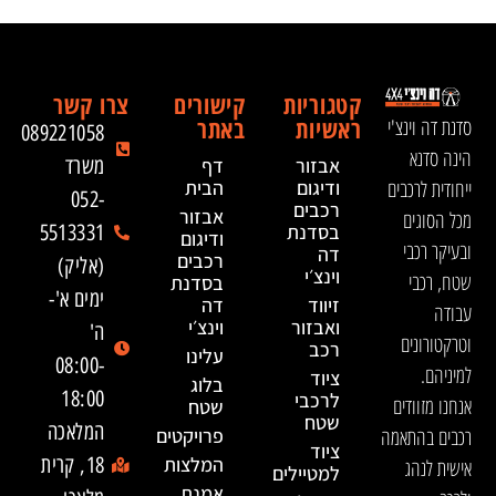
קטגוריות
קישורים
צרו קשר
ראשיות
באתר
סדנת דה וינצ'י
089221058
הינה סדנא
אבזור
דף
משרד
ייחודית לרכבים
ודיגום
הבית
052-
רכבים
אבזור
מכל הסוגים
בסדנת
5513331
ודיגום
ובעיקר רכבי
דה
רכבים
(אליק)
וינצ׳י
שטח, רכבי
בסדנת
ימים א'-
זיווד
דה
עבודה
ואבזור
וינצ׳י
ה'
וטרקטורונים
רכב
עלינו
08:00-
למיניהם.
ציוד
בלוג
18:00
לרכבי
אנחנו מזוודים
שטח
שטח
המלאכה
רכבים בהתאמה
פרויקטים
ציוד
המלצות
18, קרית
אישית לנהג
למטיילים
אמנת