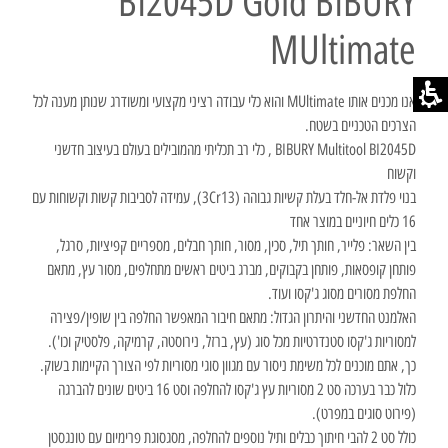
BI2045D Gold BIBURY
MUltimate
אנו מכנים אותו MUltimate והוא כלי עבודה רציני מקצועי ומשודרג שנותן מענה לכל
הצרכים הטכניים בשטח.
BIBURY Multitool BI2045D , כלי רב תכליתי מהמובילים בעולם בעיצוב חדשני
וקשוח
בנוי פלדת אל-חלד בעלת קשיות גבוהה (3Cr13), עמידה לסביבות קשות וקשוחות עם
16 כלים חיוניים במוצר אחד
בין השאר: פלייר, חותך תיל, סכין, מסור, חותך חבלים, מספריים קפיציות, סרגל,
פותחן קופסאות, פותחן בקבוקים, מברג ביטים ראשים מתחלפים, מסור עץ, מתאם
החלפת מסורים מסוג ג'קסו ועוד.
האלמנט החדשני והיתרון הגדול: מתאם חיבור המאפשר החלפה בין שופין/פצירה
למסוריות ג'קסו סטנדרטיות מכל סוג (עץ, ברזל, נירוסטה, קרמיקה, פלסטיק וכו').
כך, אתם מוכנים לכל משימת ניסור עם מגוון סוגי מסוריות לפי הצורך הקיימות בשוק.
כלול כבר בערכה סט 2 מסוריות עץ ג'קסו להחלפה וסט 16 ביטים שונים להברגה
(פירוט סוגים במפרט).
כולל סט 2 להבי חיתוך כבלים ותיל נוספים להחלפה, מסגסוגת פרימיום עם טונגסטן