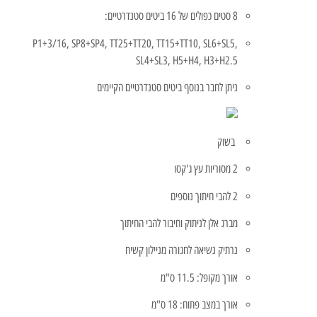
8 סטים כפולים של 16 ביטים סטנדרטיים:
P1+3/16, SP8+SP4, TT25+TT20, TT15+TT10, SL6+SL5,
SL4+SL3, H5+H4, H3+H2.5
ניתן לחבר בנוסף ביטים סטנדרטיים הקיימים
בשוק
2 מסוריות עץ ג'קסו
2 להבי חיתוך נוספים
מברג אלן לניתוק וחיבור להבי החיתוך
נרתיק נשיאה לחגורה מניילון קשיח
אורך מקופל: 11.5 ס"מ
אורך במצב פתוח: 18 ס"מ