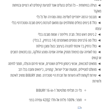
◄ נעילה בטיחותית – כל הכלים ננעלים אוט' למניעת קיפולים לא רצויים ובטיחות
מאקס'
◄ מנגנוני הרמה ייחודיים לשליפה נוחה ומהירה של כל כלי
◄ כולל 8 ביטים כפולים מתחלפים עם מתאם לערכות ביטים מובנה וסטנדרטי בכלי
עצמו
◄ 2 ביטים ראש כפול: מברג פיליפס / שטוח מובנה בכלי
◄ כולל סט 16ביטים נוספים מאוחסנים (14 בנרתיק, 2 בכלי)
◄ כולל נרתיק בד איכותי לחגורה בעיצוב ננעל ומוגן נפילות
◄ נוח לאחיזה עם כפפות! מספק אחיזה אמינה ומונע החלקה, גם בתנאים רטובים
או קשים
◄ מתאים לטכנאים, אנשי ביטחון חיילים ושוטרים, אנשי חירום והצלה, תומכי לחימה
◄ מושלם למטיילים, מסעות שביל ישראל, קמפינג, ג'יפאים וחובה בכל רכב
◄ שירות לקוחות ללא פשרות של חברת היי סטנדרט. מותג BIBURY מחויב לאיכות
ולשירות
כלי רב תכליתי מולטיטול BIBURY 16-in-1
חומר: 100% פלדת אל-חלד 420J2 עמידה בפני