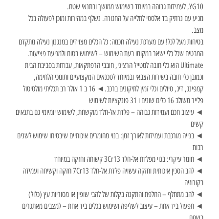
YG10, לעמידות גבוהה במיוחד בשימוש ממושך ובתנאי שטח.
מגיע עם נרתיק בד אלסטי לתלייה על החגורה. נשלף במהירות ומוכן לפעולה בכל
מצב.
בטיחות מעל לכל! עם מערכת נעילה חכמה: כל הכלים מצוידים במנגנון נעילה מתקדם
המבטיח שכל כלי ישאר במקומו בעת השימוש – לשימוש בטוח ולמניעת פציעות.
Ultimate הוא כלי חובה למטייל הרציני, חובבי הרפתקאות, עבודות בסביבת הבית
וכמובן כלי חובה בשירות הצבאי ובמיוחד לטכנאים המקצועיים ותומכי הלחימה,
קמפינג, דיג, טיולים וכלי זמין לתיקונים ברכב.◄ 16 ב 1 אולר רב תכליתי מולטיטול
פלייר משולב 16 כלים שונים ו 31 פונקציות לשימוש
◄ עיצוב חכם ועמידות גבוהה – פלדת אל-חלד מוקשחת, לשימוש יומיומי גם בתנאים
קשים
◄ בנייה מורכבת ועמידות לאורך זמן: בנוי מחומרים איכותיים שיבטיחו שימוש לשנים
רבות
◄ חומר עיקרי: בנוי מפלדת אל-חלד 3Cr13 קשוחה וחזקה במיוחד
◄ להב הסכין איכותית וחזקה עשויה פלדת אל-חלד 7Cr13 חזקה וקשיחה ועמידה
בקורוזיה
◄ להב מתחלף – החלפת והתקנה בקלות של להבי שופין או מסוריות עץ (כלול)
◄ תפעול ביד אחת – עיצוב לשליפה ושימוש בכלים ביד אחת – למצבים מאתגרים
בשטח