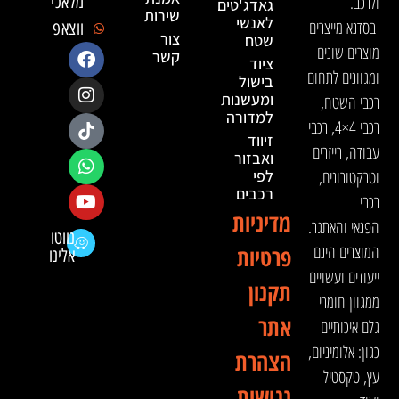
ולרכב.
מלאכי
גאדג'טים
שירות
לאנשי
בסדנא מייצרים
ווצאפ
צור
שטח
מוצרים שונים
קשר
ציוד
ומגוונים לתחום
בישול
ומעשנות
רכבי השטח,
למדורה
רכבי 4×4, רכבי
זיווד
עבודה, רייזרים
ואבזור
וטרקטורונים,
לפי
רכבים
רכבי
מדיניות
הפנאי והאתגר.
נווטו
המוצרים הינם
פרטיות
אלינו
ייעודים ועשויים
תקנון
ממגוון חומרי
אתר
גלם איכותיים
כגון: אלומיניום,
הצהרת
עץ, טקסטיל
נגישות