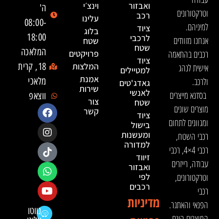
ואבזור
וינצ׳י
ה'
וטרקטורונים
רכב
עלינו
08:00-
למיניהם.
ציוד
בלוג
18:00
לרכבי
אנחנו מזוודים
שטח
שטח
המלאכה
רכבים בהתאמה
פרויקטים
ציוד
המלצות
18, קרית
אישית לנהג
למטיילים
אמנת
ולרכב.
מלאכי
גאדג'טים
שירות
לאנשי
בסדנא מייצרים
ווצאפ
צור
שטח
מוצרים שונים
קשר
ציוד
ומגוונים לתחום
בישול
ומעשנות
רכבי השטח,
למדורה
רכבי 4×4, רכבי
זיווד
עבודה, רייזרים
ואבזור
וטרקטורונים,
לפי
רכבים
רכבי
מדיניות
הפנאי והאתגר.
נווטו
המוצרים הינם