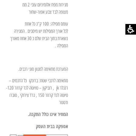
מגירות מפח אלומיניום עובי 2 ממ
מצופה לבד צבע אפור-שחור
עומס מסילה: 100 ק"ג כל אחת
לכל אורך המסילות יש מיסבים . המגירה
נשארת בתוך הבית שלם כ 30 אחוז מאורך
המסילה .
המערכת מתאימה למגוון סוגי רכבים.
מתאימה לרכבי שטח: ברונקו כל הדגמים –
רנגלר jk , רוביקון – טויוטה לנד קרוזר 120-
טיוטה לנד קרוזר 150 , גרד צירוקי , סוברו
ודסטר
המחיר אינו כולל התקנה.
אספקה בבית העסק