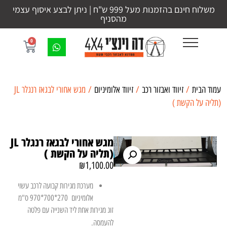
משלוח חינם בהזמנות מעל 999 ש"ח | ניתן לבצע איסוף עצמי
מהסניף
0
עמוד הבית
/
זיווד ואבזור רכב
/
זיווד אלומיניום
/ מגש אחורי לבגאז רנגלר JL
(תליה על הקשת )
מגש אחורי לבגאז רנגלר JL
(תליה על הקשת )
₪
1,100.00
מערכת מגירות קבועה לרכב עשוי
אלומיניום 270*700*970 ס"מ
זוג מגירות אחת ליד השנייה עם פלטה
להעמסה.