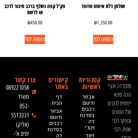
שולחן דלת איסוזו טרופר
פק'ל קפה נשלף ברכב חיבור לרכב
או לרשת
₪
450.00
₪
1,350.00
הוספה לסל
הוספה לסל
קטגוריות
קישורים
צרו קשר
ראשיות
באתר
סדנת דה וינצ'י
089221058
הינה סדנא
אבזור
דף
משרד
ייחודית לרכבים
ודיגום
הבית
052-
רכבים
אבזור
מכל הסוגים
בסדנת
5513331
ודיגום
ובעיקר רכבי
דה
רכבים
(אליק)
וינצ׳י
שטח, רכבי
בסדנת
ימים א'-
זיווד
דה
עבודה