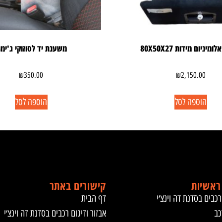
מיניום מידות 80X50X27
משענת יד לסוזוקי ג'ימנ
₪
350.00
₪
2,150.00
הוספה לסל
הוספה לסל
ראשיות
קישורים באתר
רכבים בסדנת דה וינצ׳י
דף הבית
כב
אבזור ודיגום רכבים בסדנת דה וינצ׳י