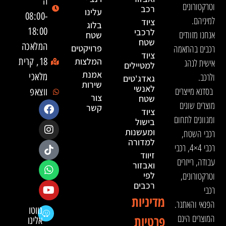
ה'
וטרקטורונים
רכב
עלינו
08:00-
למיניהם.
ציוד
בלוג
18:00
לרכבי
אנחנו מזוודים
שטח
שטח
המלאכה
רכבים בהתאמה
פרויקטים
ציוד
המלצות
18, קרית
אישית לנהג
למטיילים
אמנת
ולרכב.
מלאכי
גאדג'טים
שירות
לאנשי
בסדנא מייצרים
ווצאפ
צור
שטח
מוצרים שונים
קשר
ציוד
ומגוונים לתחום
בישול
ומעשנות
רכבי השטח,
למדורה
רכבי 4×4, רכבי
זיווד
עבודה, רייזרים
ואבזור
וטרקטורונים,
לפי
רכבים
רכבי
מדיניות
הפנאי והאתגר.
נווטו
המוצרים הינם
פרטיות
אלינו