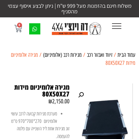
משלוח חינם בהזמנות מעל 999 ש"ח | ניתן לבצע איסוף עצמי
מהסניף
0
עמוד הבית
/
זיווד ואבזור רכב
/
מגירות רכב (אלומיניום)
/ מגירה אלומיניום
מידות 80X50X27
מגירה אלומיניום מידות
80X50X27
₪
2,150.00
מערכת מגירות קבועה לרכב עשוי
אלומיניום 270*700*970 ס"מ
זוג מגירות אחת ליד השנייה עם פלטה
להעמסה.