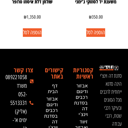
משענת יד לסוזוקי ג'ימני
שולחן דלת איסוזו טרופר
₪
1,350.00
₪
350.00
הוספה לסל
הוספה לסל
קטגוריות
קישורים
צרו קשר
ראשיות
באתר
סדנת דה וינצ'י
089221058
הינה סדנא
אבזור
דף
משרד
ייחודית לרכבים
ודיגום
הבית
052-
רכבים
אבזור
מכל הסוגים
בסדנת
5513331
ודיגום
ובעיקר רכבי
דה
רכבים
(אליק)
וינצ׳י
שטח, רכבי
בסדנת
ימים א'-
זיווד
דה
עבודה
ואבזור
וינצ׳י