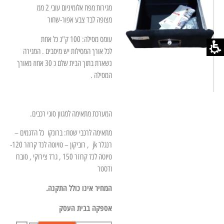
מגירות מפח אלומיניום עובי 2 ממ
מצופה לבד צבע אפור-שחור
עומס מסילה: 100 ק"ג כל אחת
לכל אורך המסילות יש מיסבים . המגירה
נשארת בתוך הבית שלם כ 30 אחוז מאורך
המסילה .
המערכת מתאימה למגוון סוגי רכבים.
מתאימה לרכבי שטח: ברונקו כל הדגמים –
רנגלר jk , רוביקון – טויוטה לנד קרוזר 120-
טיוטה לנד קרוזר 150 , גרד צירוקי , סוברו
ודסטר
המחיר אינו כולל התקנה.
אספקה בבית העסק