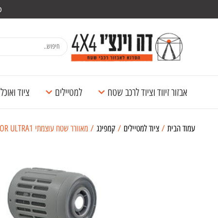
מש
אבזור זיווד וציוד לרכב שטח
למטיילים
ציוד ואוכ
עמוד הבית
/
ציוד למטיילים
/
קמפינג
/ מאוורר שטח עוצמתי JISULIFE OUTDOOR ULTRA1