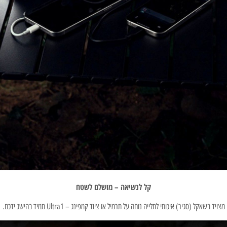
קל לנשיאה – מושלם לשטח
מצויד בשאקל (סגיר) איכותי לתלייה נוחה על תרמיל או ציוד קמפינג – Ultra1 תמיד בהישג ידכם.