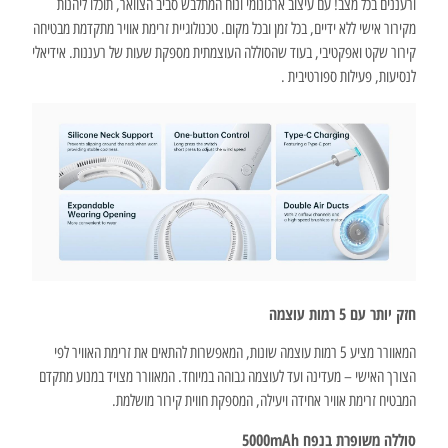
ורעננים בכל מצב! עם עיצוב ארגונומי ונוח המתלבש סביב הצוואר, תוכלו ליהנות
מקירור אישי ללא ידיים, בכל זמן ובכל מקום. טכנולוגיית זרימת אוויר מתקדמת מבטיחה
קירור שקט ואפקטיבי, בעוד שהסוללה העוצמתית מספקת שעות של רעננות. אידיאלי
לנסיעות, פעילות ספורטיבית .
חזק יותר עם 5 רמות עוצמה
המאוורר מציע 5 רמות עוצמה שונות, המאפשרות להתאים את זרימת האוויר לפי
הצורך האישי – מעדינה ועד לעוצמה גבוהה במיוחד. המאוורר מצויד במנוע מתקדם
המבטיח זרימת אוויר אחידה ויעילה, המספקת חווית קירור מושלמת.
סוללה משופרת בנפח 5000mAh