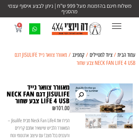
משלוח חינם בהזמנות מעל 999 ש"ח | ניתן לבצע איסוף עצמי
מהסניף
0
עמוד הבית
/
ציוד למטיילים
/
קמפינג
/ מאוורר צוואר נייד JISULIFE דגם
NECK FAN LIFE 4 USB צבע שחור
מאוורר צוואר נייד
JISULIFE דגם NECK FAN
LIFE 4 USB צבע שחור
₪
101.00
הכירו את Neck Fan Life4 מבית Jisulife –
המאוורר הלביש שישאיר אתכם קרירים
ורעננים בכל מצב! עם עיצוב ארגונומי ונוח