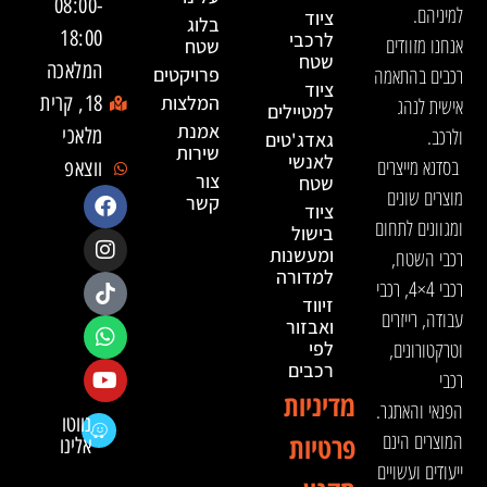
08:00-
למיניהם.
ציוד
בלוג
18:00
לרכבי
אנחנו מזוודים
שטח
שטח
המלאכה
רכבים בהתאמה
פרויקטים
ציוד
המלצות
18, קרית
אישית לנהג
למטיילים
אמנת
ולרכב.
מלאכי
גאדג'טים
שירות
לאנשי
בסדנא מייצרים
ווצאפ
צור
שטח
מוצרים שונים
קשר
ציוד
ומגוונים לתחום
בישול
ומעשנות
רכבי השטח,
למדורה
רכבי 4×4, רכבי
זיווד
עבודה, רייזרים
ואבזור
וטרקטורונים,
לפי
רכבים
רכבי
מדיניות
הפנאי והאתגר.
נווטו
המוצרים הינם
פרטיות
אלינו
ייעודים ועשויים