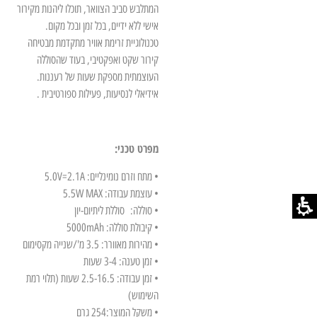
המתלבש סביב הצוואר, תוכלו ליהנות מקירור
אישי ללא ידיים, בכל זמן ובכל מקום.
טכנולוגיית זרימת אוויר מתקדמת מבטיחה
קירור שקט ואפקטיבי, בעוד שהסוללה
העוצמתית מספקת שעות של רעננות.
אידיאלי לנסיעות, פעילות ספורטיבית .
מפרט טכני:
• מתח וזרם נומינליים: 5.0V=2.1A
• עוצמת עבודה: 5.5W MAX
• סוללה:
סוללת ליתיום-יון
• קיבולת סוללה: 5000mAh
• מהירות מאוורר: 3.5 מ'/שנייה מקסימום
• זמן טענה: 3-4 שעות
• זמן עבודה: 2.5-16.5 שעות (תלוי רמת
השימוש)
• משקל המוצר:254 גרם