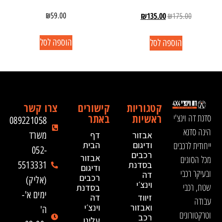
₪
135.00
₪
59.00
₪
175.00
הוספה לסל
הוספה לסל
קטגוריות
קישורים
צרו קשר
ראשיות
באתר
סדנת דה וינצ'י
089221058
הינה סדנא
אבזור
דף
משרד
ייחודית לרכבים
ודיגום
הבית
052-
רכבים
אבזור
מכל הסוגים
בסדנת
5513331
ודיגום
ובעיקר רכבי
דה
רכבים
(אליק)
וינצ׳י
שטח, רכבי
בסדנת
ימים א'-
זיווד
דה
עבודה
ואבזור
וינצ׳י
ה'
וטרקטורונים
רכב
עלינו