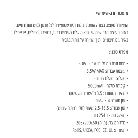
אופנתי ורב-שימושי
המאוורר מעוצב בצורה אופנתית ומודרנית שמתאימה לכל סגנון לבוש ואורח חיים.
בזכות העיצוב הרב-שימושי, הוא מושלם לשימוש בבית, במשרד, בטיולים, או אפילו
באירועים חיצוניים, תוך שמירה על נוחות מרבית.
מפרט טכני:
• מתח וזרם נומינליים: 5.0V=2.1A
• עוצמת עבודה: 5.5W MAX
• סוללה:
סוללת ליתיום-יון
• קיבולת סוללה: 5000mAh
• מהירות מאוורר: 3.5 מ'/שנייה מקסימום
• זמן טענה: 3-4 שעות
• זמן עבודה: 2.5-16.5 שעות (תלוי רמת השימוש)
• משקל המוצר:254 גרם
• גודל המוצר: (מ"מ) 206x200x60
• תעודות: RoHS, UKCA, FCC, CE, UL