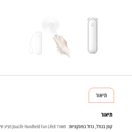
תיאור
תיאור
קטן בגודל, גדול בפונקציות
: מאוורר JisuLife Handheld Fan Life8 מציע שילוב של עיצוב קומפקטי ונייד עם מגוון פונקציות מתקדמות, כך שתוכלו לקחת אותו לכל מקום מבלי להתפשר על נוחות ועוצמה.