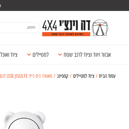
מש
אבזור זיווד וציוד לרכב שטח
למטיילים
ציוד ואוכ
עמוד הבית
/
ציוד למטיילים
/
קמפינג
/ מאוורר כיס נייד USB JISULFE דגם LIFE 8 צבע לבן