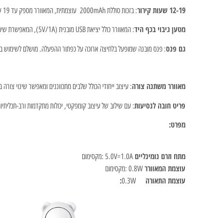
12-19 שעות קירור
: בזכות סוללת 2000mAh עוצמתית, המאוורר מספק עד 19 שעות של קירור מתמשך במצב פעולה רגיל. אידיאלי לימים ארוכים בחוץ, קמפינג, טיולים או עבודה בסביבה חמה.
מטען גיבוי בכף היד
: המאוורר כולל יציאת USB מובנית (5V/1A), המאפשרת שימוש כסוללת גיבוי (Power Bank) לטעינת סמארטפונים ואביזרים אחרים במצבי חירום – פתרון מושלם לנסיעות.
גם פנס
: פנס מובנה שמופעל בלחיצה ארוכה על כפתור ההפעלה. מושלם לשימוש במ
מאוורר משתנה צורה
: עיצוב ייחודי הכולל שלבים מתכווננים ומאפשר שינוי צורה
פריט חובה לנסיעות
: עם שילוב של עיצוב קומפקטי, יכולות מתקדמות ורב-תכליתיות, ה-JisuLife Handheld Fan Life8 הוא בן לוויה מושלם לכל טיול, נסיעה או שימוש יומיומי. הוא משתלב בתיק או בכיס ומבטיח שתמ
מפרט:
מתח וזרם נומינליים ‎
5.0V=1.0A :מקסימום
עוצמת המאוורר ‎
0.8W :מקסימום
עוצמת התאורה
:
0.3W