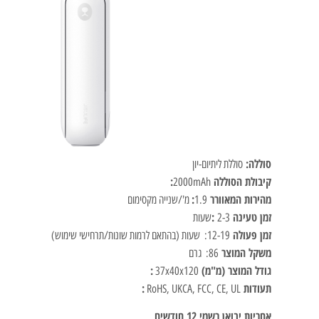
סוללה:
סוללת ליתיום-יון
קיבולת הסוללה ‎
:
2000mAh
מהירות המאוורר
:
1.9
‎מ'/שנייה מקסימום
זמן טעינה ‎
:
2-3
שעות
זמן פעולה
12-19: ‎ שעות (בהתאם לרמות שונות/תרחישי שימוש)
משקל המוצר
86: ‎ גרם
גודל המוצר (מ"מ) ‎
:
37x40x120
תעודות
:
RoHS, UKCA, FCC, CE, UL
אחריות יבואן רשמי 12 חודשים