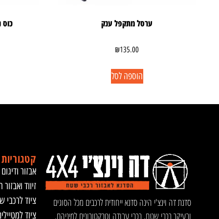
ערסל מתקפל ענק
כוס 
₪
135.00
הוספה לסל
קטגוריות 
אבזור ודיגום 
זיווד ואבזור ר
ציוד לרכבי ש
סדנת דה וינצ'י הינה סדנא ייחודית לרכבים מכל הסוגים
ציוד למטיילי
ובעיקר רכבי שטח, רכבי עבודה וטרקטורונים למיניהם.