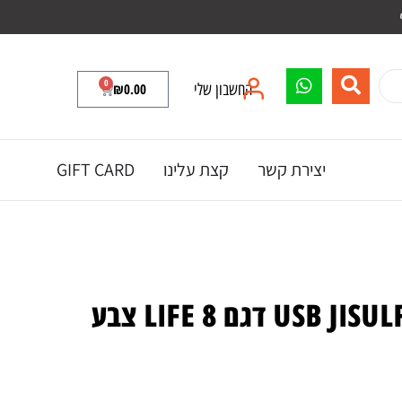
0
החשבון שלי
0.00
₪
יצירת קשר
קצת עלינו
GIFT CARD
מאוורר כיס נייד USB JISULFE דגם LIFE 8 צבע