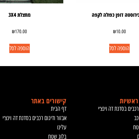
נירוסטה דופן כפולה לקפה
מחצלת 3X4
₪
170.00
₪
10.00
הוספה לסל
הוספה לסל
ראשיות
קישורים באתר
רכבים בסדנת דה וינצ׳י
דף הבית
כב
אבזור ודיגום רכבים בסדנת דה וינצ׳י
טח
עלינו
ם
בלוג שטח