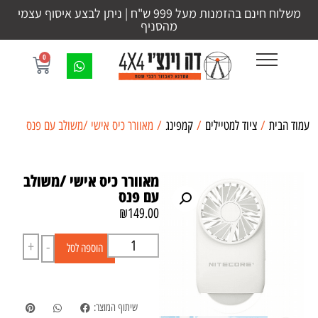
משלוח חינם בהזמנות מעל 999 ש"ח | ניתן לבצע איסוף עצמי
מהסניף
0
עמוד הבית
/
ציוד למטיילים
/
קמפינג
/ מאוורר כיס אישי /משולב עם פנס
מאוורר כיס אישי /משולב
עם פנס
₪
149.00
+
-
הוספה לסל
שיתוף המוצר: