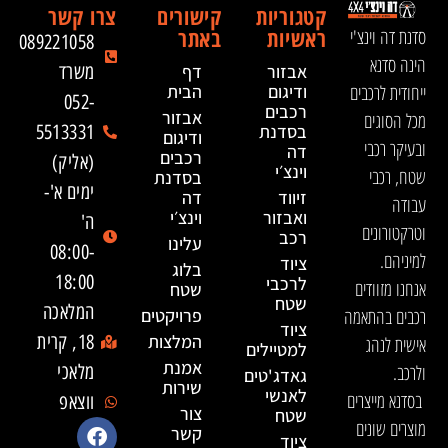
קטגוריות
קישורים
צרו קשר
ראשיות
באתר
סדנת דה וינצ'י
089221058
הינה סדנא
אבזור
דף
משרד
ייחודית לרכבים
ודיגום
הבית
052-
רכבים
אבזור
מכל הסוגים
בסדנת
5513331
ודיגום
ובעיקר רכבי
דה
רכבים
(אליק)
וינצ׳י
שטח, רכבי
בסדנת
ימים א'-
זיווד
דה
עבודה
ואבזור
וינצ׳י
ה'
וטרקטורונים
רכב
עלינו
08:00-
למיניהם.
ציוד
בלוג
18:00
לרכבי
אנחנו מזוודים
שטח
שטח
המלאכה
רכבים בהתאמה
פרויקטים
ציוד
המלצות
18, קרית
אישית לנהג
למטיילים
אמנת
ולרכב.
מלאכי
גאדג'טים
שירות
לאנשי
בסדנא מייצרים
ווצאפ
צור
שטח
מוצרים שונים
קשר
ציוד