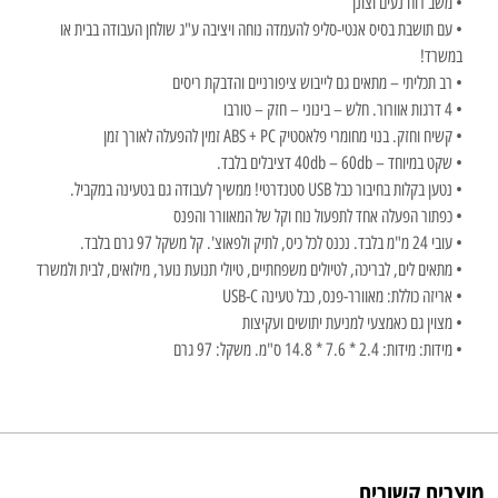
• משב רוח נעים וצונן
• עם תושבת בסיס אנטי-סליפ להעמדה נוחה ויציבה ע"ג שולחן העבודה בבית או
במשרד!
• רב תכליתי – מתאים גם לייבוש ציפורניים והדבקת ריסים
• 4 דרגות אוורור. חלש – בינוני – חזק – טורבו
• קשיח וחזק. בנוי מחומרי פלאסטיק ABS + PC זמין להפעלה לאורך זמן
• שקט במיוחד – 40db – 60db דציבלים בלבד.
• נטען בקלות בחיבור כבל USB סטנדרטי! ממשיך לעבודה גם בטעינה במקביל.
• כפתור הפעלה אחד לתפעול נוח וקל של המאוורר והפנס
• עובי 24 מ"מ בלבד. נכנס לכל כיס, לתיק ולפאוצ'. קל משקל 97 גרם בלבד.
• מתאים לים, לבריכה, לטיולים משפחתיים, טיולי תנועת נוער, מילואים, לבית ולמשרד
• אריזה כוללת: מאוורר-פנס, כבל טעינה USB-C
• מצוין גם כאמצעי למניעת יתושים ועקיצות
• מידות: מידות: 2.4 * 7.6 * 14.8 ס"מ. משקל: 97 גרם
מוצרים קשורים