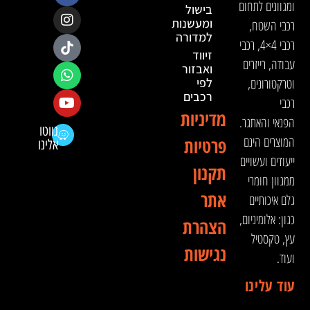
ומגוונים לתחום
בישול
ומעשנות
רכבי השטח,
למדורה
רכבי 4×4, רכבי
זיווד
עבודה, רייזרים
ואבזור
וטרקטורונים,
לפי
רכבים
רכבי
מדיניות
הפנאי והאתגר.
נווטו
המוצרים הינם
פרטיות
אלינו
ייעודים ועשויים
תקנון
ממגוון חומרי
אתר
גלם איכותיים
כגון: אלומיניום,
הצהרת
עץ, טקסטיל
נגישות
ועוד.
עוד עלינו