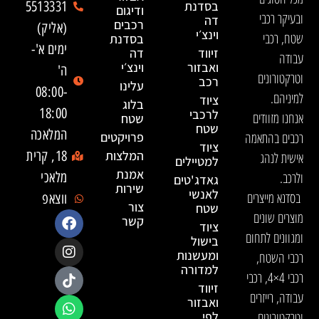
בסדנת
5513331
ודיגום
ובעיקר רכבי
דה
רכבים
(אליק)
וינצ׳י
שטח, רכבי
בסדנת
ימים א'-
זיווד
דה
עבודה
ואבזור
וינצ׳י
ה'
וטרקטורונים
רכב
עלינו
08:00-
למיניהם.
ציוד
בלוג
18:00
לרכבי
אנחנו מזוודים
שטח
שטח
המלאכה
רכבים בהתאמה
פרויקטים
ציוד
המלצות
18, קרית
אישית לנהג
למטיילים
אמנת
ולרכב.
מלאכי
גאדג'טים
שירות
לאנשי
בסדנא מייצרים
ווצאפ
צור
שטח
מוצרים שונים
קשר
ציוד
ומגוונים לתחום
בישול
ומעשנות
רכבי השטח,
למדורה
רכבי 4×4, רכבי
זיווד
עבודה, רייזרים
ואבזור
וטרקטורונים,
לפי