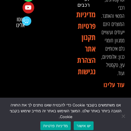
רכבים
רכבי
מדיניות
הפנאי והאתגר.
נווטו
המוצרים הינם
פרטיות
אלינו
ייעודים ועשויים
תקנון
ממגוון חומרי
אתר
גלם איכותיים
כגון: אלומיניום,
הצהרת
עץ, טקסטיל
נגישות
ועוד.
עוד עלינו
אנו משתמשים בקובצי Cookie כדי להבטיח שאנו נותנים לך את החוויה
© 2024 כל הזכויות שמורות לדה וינצ'י - הסדנא לאבזור
הטובה ביותר באתר שלנו. המשך השימוש באתר זה מחייב שימוש בקבצי
רכבי שטח
Cookie.
יש אישור
מדיניות פרטיות
0
₪
0.00