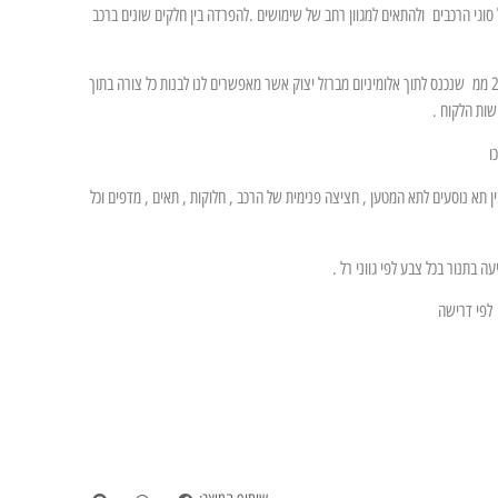
וגי הרכבים ולהתאים למגוון רחב של שימושים .להפרדה בין חלקים שונים ברכב
המסגרת בנויה מצינור אלומניום 35 ממ עובי 2.8 ממ שנכנס לתוך אלומיניום מברזל יצוק אשר מאפשרים לנו לבנות כל צורה בתוך
שות הלקוח .
ו
 תא נוסעים לתא המטען , חציצה פנימית של הרכב , חלוקות , תאים , מדפים וכל
 בתנור בכל צבע לפי גווני רל .
 לפי דרישה