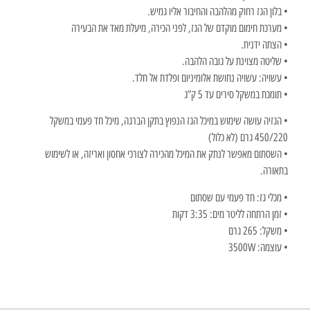
• בלון הגז רחוק מהלהבה והחיבור אליו גמיש.
• מערכת חימום מוקדם של הגז, לפני הכירה, מיעלת מאד את הבעירה
• הצתה ידנית.
• שליטה מצוינת על גובה הלהבה.
• עשויה: עשויה נחושת אלומיניום ופלדת אל חלד.
• תומכת במשקל סירים עד 5 ק”ג
• הגזיה עושה שימוש במיכל הגז הנפוץ בתקן הברגה, מיכל חד פעמי במשקל
450/220 גרם (לא כלול)
• השסתום מאפשר לנתק את המיכל מהכירה לצורכי אחסון ואריזה, או לשימוש
בתאורה.
• מכלי גז: חד פעמי עם שסתום
• זמן הרתחה לליטר מים: 3:35 דקות
• משקל: 265 גרם
• עוצמה: 3500W