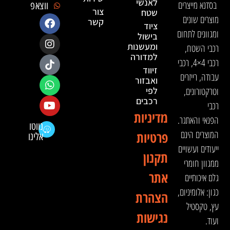
לאנשי
בסדנא מייצרים
ווצאפ
צור
שטח
מוצרים שונים
קשר
ציוד
ומגוונים לתחום
בישול
ומעשנות
רכבי השטח,
למדורה
רכבי 4×4, רכבי
זיווד
עבודה, רייזרים
ואבזור
וטרקטורונים,
לפי
רכבים
רכבי
מדיניות
הפנאי והאתגר.
נווטו
המוצרים הינם
פרטיות
אלינו
ייעודים ועשויים
תקנון
ממגוון חומרי
אתר
גלם איכותיים
כגון: אלומיניום,
הצהרת
עץ, טקסטיל
נגישות
ועוד.