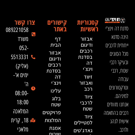
קטגוריות
קישורים
צרו קשר
ראשיות
באתר
סדנת דה וינצ'י
089221058
הינה סדנא
אבזור
דף
משרד
ייחודית לרכבים
ודיגום
הבית
052-
רכבים
אבזור
מכל הסוגים
בסדנת
5513331
ודיגום
ובעיקר רכבי
דה
רכבים
(אליק)
וינצ׳י
שטח, רכבי
בסדנת
ימים א'-
זיווד
דה
עבודה
ואבזור
וינצ׳י
ה'
וטרקטורונים
רכב
עלינו
08:00-
למיניהם.
ציוד
בלוג
18:00
לרכבי
אנחנו מזוודים
שטח
שטח
המלאכה
רכבים בהתאמה
פרויקטים
ציוד
המלצות
18, קרית
אישית לנהג
למטיילים
אמנת
ולרכב.
מלאכי
גאדג'טים
שירות