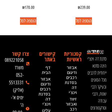
₪
170.00
₪
239.00
הוספה לסל
הוספה לסל
קטגוריות
קישורים
צרו קשר
ראשיות
באתר
סדנת דה וינצ'י
089221058
הינה סדנא
אבזור
דף
משרד
ייחודית לרכבים
ודיגום
הבית
052-
רכבים
אבזור
מכל הסוגים
בסדנת
5513331
ודיגום
ובעיקר רכבי
דה
רכבים
(אליק)
וינצ׳י
שטח, רכבי
בסדנת
ימים א'-
זיווד
דה
עבודה
ואבזור
וינצ׳י
ה'
וטרקטורונים
רכב
עלינו