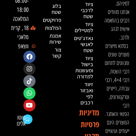
08:00-
למיניהם.
ציוד
בלוג
18:00
לרכבי
אנחנו מזוודים
שטח
שטח
המלאכה
רכבים בהתאמה
פרויקטים
ציוד
המלצות
18, קרית
אישית לנהג
למטיילים
אמנת
ולרכב.
מלאכי
גאדג'טים
שירות
לאנשי
בסדנא מייצרים
ווצאפ
צור
שטח
מוצרים שונים
קשר
ציוד
ומגוונים לתחום
בישול
ומעשנות
רכבי השטח,
למדורה
רכבי 4×4, רכבי
זיווד
עבודה, רייזרים
ואבזור
וטרקטורונים,
לפי
רכבים
רכבי
מדיניות
הפנאי והאתגר.
נווטו
המוצרים הינם
פרטיות
אלינו
ייעודים ועשויים