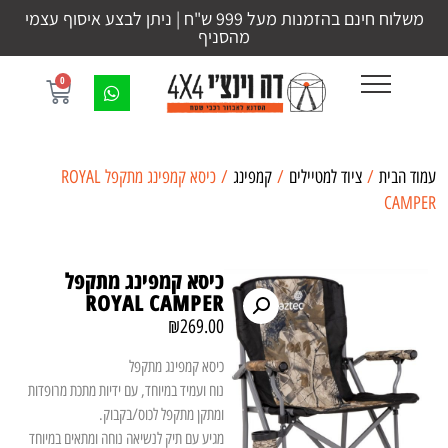
משלוח חינם בהזמנות מעל 999 ש"ח | ניתן לבצע איסוף עצמי
מהסניף
0
עמוד הבית
/
ציוד למטיילים
/
קמפינג
/ כיסא קמפינג מתקפל ROYAL
CAMPER
כיסא קמפינג מתקפל
ROYAL CAMPER
₪
269.00
כיסא קמפינג מתקפל
נוח ועמיד במיוחד, עם ידיות מתכת מרופדות
ומתקן מתקפל לכוס/בקבוק.
מגיע עם תיק לנשיאה נוחה ומתאים במיוחד