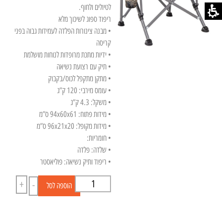
לטיולים ולחוף.
ריפוד ספוג לשיכוך מלא
• מבנה צינורות הפלדה לעמידות גבוה בפני
קריסה
• ידיות מתכת מרופדות לנוחות מושלמת
• תיק עם רצועת נשיאה
• מתקן מתקפל לכוס/בקבוק
• עומס מירבי: 120 ק”ג
• משקל: 4.3 ק”ג
• מידות פתוח: 94x60x61 ס”מ
• מידות מקופל: 96x21x20 ס”מ
• חומריות:
• שלדה: פלדה
• ריפוד ותיק נשיאה: פוליאסטר
+
-
הוספה לסל