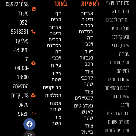
ראשיות
באתר
סדנת דה וינצ'י
089221058
הינה סדנא
אבזור
דף
משרד
ייחודית לרכבים
ודיגום
הבית
052-
רכבים
אבזור
מכל הסוגים
בסדנת
5513331
ודיגום
ובעיקר רכבי
דה
רכבים
(אליק)
וינצ׳י
שטח, רכבי
בסדנת
ימים א'-
זיווד
דה
עבודה
ואבזור
וינצ׳י
ה'
וטרקטורונים
רכב
עלינו
08:00-
למיניהם.
ציוד
בלוג
18:00
לרכבי
אנחנו מזוודים
שטח
שטח
המלאכה
רכבים בהתאמה
פרויקטים
ציוד
המלצות
18, קרית
אישית לנהג
למטיילים
אמנת
ולרכב.
מלאכי
גאדג'טים
שירות
לאנשי
בסדנא מייצרים
ווצאפ
צור
שטח
מוצרים שונים
קשר
ציוד
ומגוונים לתחום
בישול