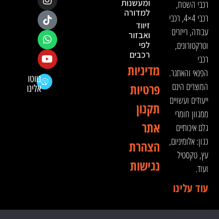
ומעשנות
רכבי השטח,
למדורה
רכבי 4×4, רכבי
זיווד
עבודה, רייזרים
ואבזור
וטרקטורונים,
לפי
רכבים
רכבי
מדיניות
הפנאי והאתגר.
נווטו
המוצרים הינם
פרטיות
אלינו
ייעודים ועשויים
תקנון
ממגוון חומרי
אתר
גלם איכותיים
כגון: אלומיניום,
הצהרת
עץ, טקסטיל
נגישות
ועוד.
עוד עלינו