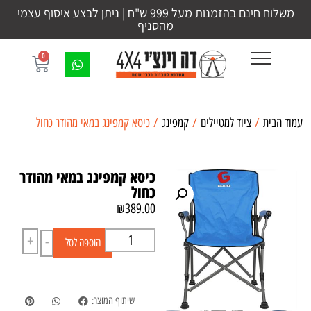
משלוח חינם בהזמנות מעל 999 ש"ח | ניתן לבצע איסוף עצמי
מהסניף
0
עמוד הבית
/
ציוד למטיילים
/
קמפינג
/ כיסא קמפינג במאי מהודר כחול
כיסא קמפינג במאי מהודר
כחול
₪
389.00
+
-
הוספה לסל
שיתוף המוצר: