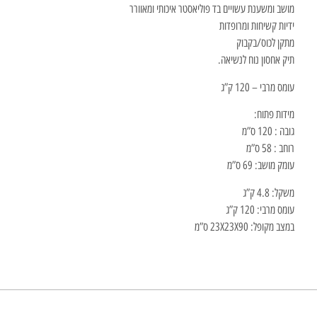
מושב ומשענת עשויים בד פוליאסטר איכותי ומאוורר
ידיות קשיחות ומרופדות
מתקן לכוס/בקבוק
תיק אחסון נוח לנשיאה.
עומס מרבי – 120 ק”ג
מידות פתוח:
גובה : 120 ס”מ
רוחב : 58 ס”מ
עומק מושב: 69 ס”מ
משקל: 4.8 ק”ג
עומס מרבי: 120 ק”ג
במצב מקופל: 23X23X90 ס”מ