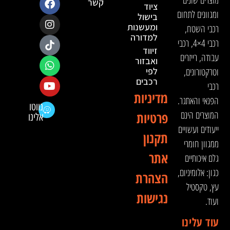
מוצרים שונים
קשר
ציוד
ומגוונים לתחום
בישול
ומעשנות
רכבי השטח,
למדורה
רכבי 4×4, רכבי
זיווד
עבודה, רייזרים
ואבזור
וטרקטורונים,
לפי
רכבים
רכבי
מדיניות
הפנאי והאתגר.
נווטו
המוצרים הינם
פרטיות
אלינו
ייעודים ועשויים
תקנון
ממגוון חומרי
אתר
גלם איכותיים
כגון: אלומיניום,
הצהרת
עץ, טקסטיל
נגישות
ועוד.
עוד עלינו