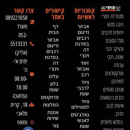
קטגוריות
קישורים
צרו קשר
ראשיות
באתר
סדנת דה וינצ'י
089221058
הינה סדנא
אבזור
דף
משרד
ייחודית לרכבים
ודיגום
הבית
052-
רכבים
אבזור
מכל הסוגים
בסדנת
5513331
ודיגום
ובעיקר רכבי
דה
רכבים
(אליק)
וינצ׳י
שטח, רכבי
בסדנת
ימים א'-
זיווד
דה
עבודה
ואבזור
וינצ׳י
ה'
וטרקטורונים
רכב
עלינו
08:00-
למיניהם.
ציוד
בלוג
18:00
לרכבי
אנחנו מזוודים
שטח
שטח
המלאכה
רכבים בהתאמה
פרויקטים
ציוד
המלצות
18, קרית
אישית לנהג
למטיילים
אמנת
ולרכב.
מלאכי
גאדג'טים
שירות
לאנשי
בסדנא מייצרים
ווצאפ
צור
שטח