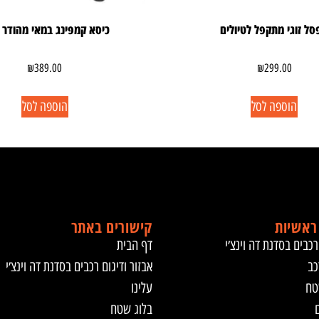
ל זוגי מתקפל לטיולים
כיסא קמפינג במאי מהודר 
₪
389.00
₪
299.00
הוספה לסל
הוספה לסל
ראשיות
קישורים באתר
רכבים בסדנת דה וינצ׳י
דף הבית
כב
אבזור ודיגום רכבים בסדנת דה וינצ׳י
טח
עלינו
ם
בלוג שטח