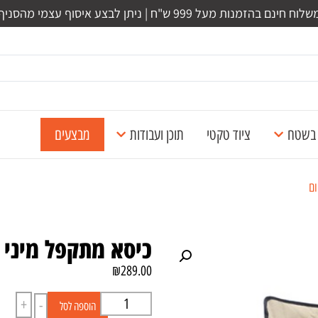
לוח חינם בהזמנות מעל 999 ש"ח | ניתן לבצע איסוף עצמי מהסניף
ל בשטח
ציוד טקטי
תוכן ועבודות
מבצעים
ום
כיסא מתקפל מיני 
₪
289.00
+
-
הוספה לסל