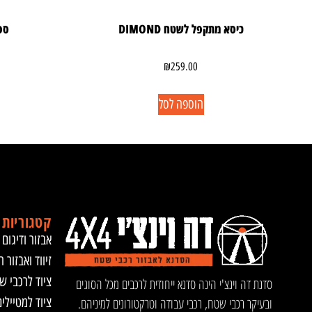
כיסא מתקפל לשטח DIMOND
ספס
₪
259.00
הוספה לסל
קטגוריות 
אבזור ודיגום 
זיווד ואבזור ר
ציוד לרכבי ש
סדנת דה וינצ'י הינה סדנא ייחודית לרכבים מכל הסוגים
ציוד למטיילי
ובעיקר רכבי שטח, רכבי עבודה וטרקטורונים למיניהם.