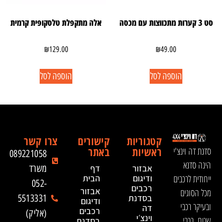
סט 3 קערות מתכווצות עם מכסה
אלה מתקפלת טלסקופית קרמית
₪
129.00
₪
49.00
הוספה לסל
הוספה לסל
קטגוריות
קישורים
צרו קשר
ראשיות
באתר
סדנת דה וינצ'י
089221058
הינה סדנא
אבזור
דף
משרד
ייחודית לרכבים
ודיגום
הבית
052-
רכבים
אבזור
מכל הסוגים
בסדנת
5513331
ודיגום
ובעיקר רכבי
דה
רכבים
(אליק)
וינצ׳י
שטח, רכבי
בסדנת