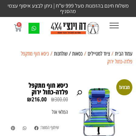
משלוח חינם בהזמנות מעל 999 ש"ח | ניתן לבצע איסוף עצמי
מהסניף
0
עמוד הבית
/
ציוד למטיילים
/
כסאות / שולחנות
/ כיסא חוף מתקפל
פלדה-כחול ירוק
כיסא חוף מתקפל
מבצע!
פלדה-כחול ירוק
₪
216.00
₪
300.00
המלאי אזל
שיתוף המוצר: