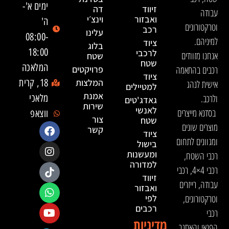
ימים א'-
זיווד
דה
עבודה
ואבזור
וינצ׳י
ה'
וטרקטורונים
רכב
עלינו
08:00-
למיניהם.
ציוד
בלוג
18:00
לרכבי
אנחנו מזוודים
שטח
שטח
המלאכה
רכבים בהתאמה
פרויקטים
ציוד
המלצות
18, קרית
אישית לנהג
למטיילים
אמנת
ולרכב.
מלאכי
גאדג'טים
שירות
לאנשי
בסדנא מייצרים
ווצאפ
צור
שטח
מוצרים שונים
קשר
ציוד
ומגוונים לתחום
בישול
ומעשנות
רכבי השטח,
למדורה
רכבי 4×4, רכבי
זיווד
עבודה, רייזרים
ואבזור
וטרקטורונים,
לפי
רכבים
רכבי
מדיניות
הפנאי והאתגר.