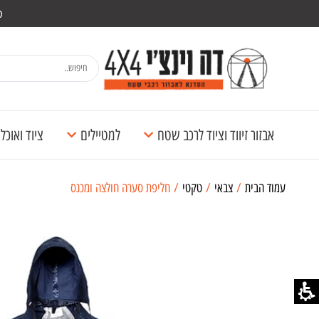
מש
אבזור זיווד וציוד לרכב שטח
למטיילים
ציוד ואוכ
עמוד הבית
/
צבאי
/
טקטי
/ חליפת סערה חולצה ומכנס