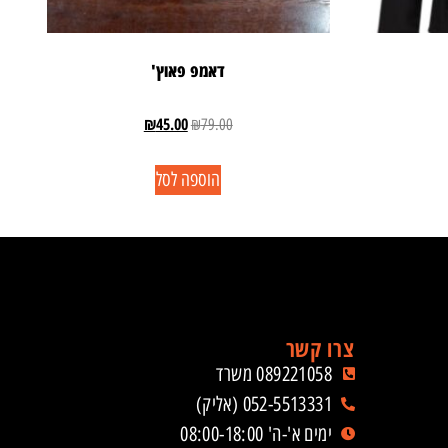
דאמפ פאוץ'
₪
45.00
₪
79.00
הוספה לסל
צרו קשר
089221058 משרד
052-5513331 (אליק)
ימים א'-ה' 08:00-18:00