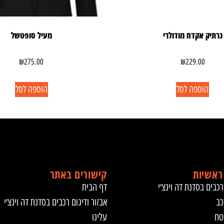
נרתיק אקדח מודולרי
מעיל סופטשל
₪
275.00
₪
229.00
הוספה לסל
הוספה לסל
ראשיות
קישורים באתר
רכבים בסדנת דה וינצ׳י
דף הבית
כב
אבזור ודיגום רכבים בסדנת דה וינצ׳י
טח
עלינו