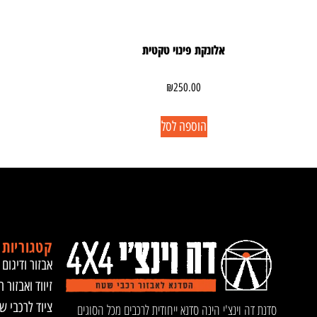
אלונקת פינוי טקטית
₪
250.00
הוספה לסל
קטגוריות 
אבזור ודיגום 
זיווד ואבזור ר
ציוד לרכבי ש
סדנת דה וינצ'י הינה סדנא ייחודית לרכבים מכל הסוגים