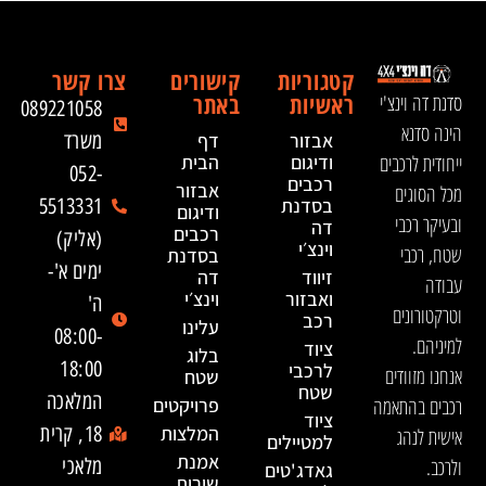
קטגוריות
קישורים
צרו קשר
ראשיות
באתר
סדנת דה וינצ'י
089221058
הינה סדנא
אבזור
דף
משרד
ייחודית לרכבים
ודיגום
הבית
052-
רכבים
אבזור
מכל הסוגים
בסדנת
5513331
ודיגום
ובעיקר רכבי
דה
רכבים
(אליק)
וינצ׳י
שטח, רכבי
בסדנת
ימים א'-
זיווד
דה
עבודה
ואבזור
וינצ׳י
ה'
וטרקטורונים
רכב
עלינו
08:00-
למיניהם.
ציוד
בלוג
18:00
לרכבי
אנחנו מזוודים
שטח
שטח
המלאכה
רכבים בהתאמה
פרויקטים
ציוד
המלצות
18, קרית
אישית לנהג
למטיילים
אמנת
ולרכב.
מלאכי
גאדג'טים
שירות