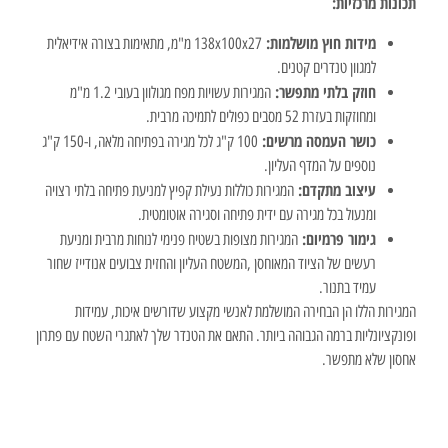
תכונות מרכזיות:
מידות חוץ מושלמות:
138x100x27 מ"מ, מתאימות בצורה אידיאלית
למגוון טנדרים קטנים.
חוזק בלתי מתפשר:
המגירות עשויות מפח מגולוון בעובי 1.2 מ"מ
ומחוזקות בעזרת 52 מסבים כפולים לתמיכה מרבית.
כושר העמסה מרשים:
100 ק"ג לכל מגירה בפתיחה מלאה, ו-150 ק"ג
נוספים על המדף העליון.
עיצוב מתקדם:
המגירות כוללות נעילת קפיץ למניעת פתיחה בלתי רצויה
ומנעול בכל מגירה עם ידית פתיחה וסגירה אוטומטית.
גימור פרמיום:
המגירות מצופות בשטיח פנימי לנוחות מרבית ומניעת
רעשים של הציוד המאוחסן ,המשטח העליון והחזית צבועים אנודייז שחור
עמיד בתנור.
המגירות הללו הן הבחירה המושלמת לאנשי מקצוע שדורשים איכות, עמידות
ופונקציונליות ברמה הגבוהה ביותר. התאם את הטנדר שלך לאתגרי השטח עם פתרון
אחסון שלא מתפשר.