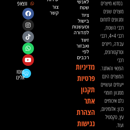
לאנשי
בסדנא מייצרים
ווצאפ
צור
שטח
מוצרים שונים
קשר
ציוד
ומגוונים לתחום
בישול
ומעשנות
רכבי השטח,
למדורה
רכבי 4×4, רכבי
זיווד
עבודה, רייזרים
ואבזור
וטרקטורונים,
לפי
רכבים
רכבי
מדיניות
הפנאי והאתגר.
נווטו
המוצרים הינם
פרטיות
אלינו
ייעודים ועשויים
תקנון
ממגוון חומרי
אתר
גלם איכותיים
כגון: אלומיניום,
הצהרת
עץ, טקסטיל
נגישות
ועוד.