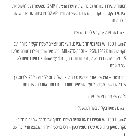
תמונות עשירות וברורות גם בחושך. עדשת המאקרו 2MP מאפשרת לנו לתפוס את
הפרטים הקטנים מקרוב, ומצלמת הסלפי הקדמית 32MP מבטיחה שנראה מעולה
בכל תמונה.
יוצאים להרפתקאות, בלי לפחד מקשיים
ה-WP100 Titan בנוי במיוחד בשבילנו, כשאנחנו יוצאים לשטח הקשוח ביותר. עם
תקני עמידות IP68, IP69K ו-MIL-STD-810H, המכשיר שורד נפילות מגובה של עד
1.5 מטר, עמיד בפני אבק, רטיבות ותנודות, וגם submerged במים בטעות לא
יעצור אותנו.
והכי חשוב – המכשיר עובד בטמפרטורות קיצון של מינוס 45° ועד 75° צלזיוס, כך
שנוכל להמשיך לעבוד, לתעד ולהישאר מחוברים גם במזג האוויר הקשה ביותר.
כל מה שצריך, במכשיר אחד
יוצאים לשטח בקלות ובפחות משקל
ה-WP100 Titan מפשט לנו את החיים בשטח ומחליף את כל מה שהיינו סוחבים:
מקרן, מטען נייד, פנס שטח וסמארטפון – הכל במכשיר אחד, שנמצא תמיד בהישג
יד.