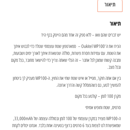
תיאור
תיאור
יש דברים שהם וואו – ללא ספק זה אחד מהם הייטק בכף היד
הכירו את ה־Oukitel WP100 – סמארטפון שטח עוצמתי שנולד כדי לכבוש איתך
את השטח. עם עמידות חסרת פשרות, סוללה שנשארת איתך לאורך ימים ושבועות,
ומבנה קשוח שמוכן לכל אתגר – זה הכלי שאתה צריך כדי להישאר מחובר, בכל מקום
ובכל מצב.
בין אם אתה חוקר, מטייל או איש שטח שחי את החוץ, ה-WP100 מעניק לך ביטחון
להמשיך לנוע, גם כשהמסלול קשה והדרך ארוכה.
מקרן 100 לומן – קולנוע בכל מקום
סרטים, שטח וחופש אמיתי
ה-WP100 מצויד במקרן עוצמתי של 100 לומן ובסוללה עצומה של 33,000mAh,
שמאפשרת לנו לצפות בעד 6 סרטים ברצף בטעינה אחת בלבד. אנחנו יכולים לקחת