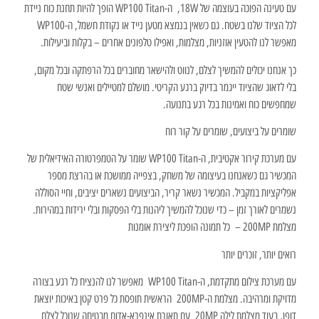
עם טעינה הפוכה בעוצמה של 18W, ה-WP100 Titan הופך להיות תחנת כוח ניידת
לכל הציוד שלנו בשטח. גם כשאין בנמצא מטען נייד או נקודת חשמל, ה-WP100
מאפשר לנו להטעין אוזניות, מצלמות, ואפילו טלפונים אחרים – בקלות וביעילות.
כך אנחנו יכולים להמשיך לצלם, לנווט ולהישאר מחוברים בכל הרפתקה ובכל מקום,
בלי לדאוג שהציוד ייגמר בדיוק ברגע הקריטי. מושלם למטיילים ואנשי שטח
שמחפשים כוח ואמינות בכל רגע בתנועה.
שומרים על ביצועים, שומרים על קור רוח
עם מערכת קירור אקטיבית, ה-WP100 Titan שומר על הטמפרטורה האידיאלית של
המכשיר גם כשאנחנו בעיצומה של משחק, בצפייה ממושכת או בהרצת מספר
אפליקציות במקביל. המכשיר נשאר קריר, הביצועים נשארים יציבים, וחיי הסוללה
נשמרים לאורך זמן – כדי שנוכל להמשיך ליהנות בלי הפסקות ובלי ירידות במהירות.
מצלמת 200MP – כל תמונה הופכת ליצירת אומנות
רואים יותר, זוכרים יותר
עם מערכת צילום מתקדמת, ה-WP100 Titan מאפשר לנו להנציח כל רגע בצורה
מדויקת ומרהיבה. מצלמת ה-200MP הראשית תופסת כל פרט קטן באיכות יוצאת
דופן, בעוד מצלמת לילה 20MP עם תאורת אינפרא-אדום מבטיחה שנוכל לצלם