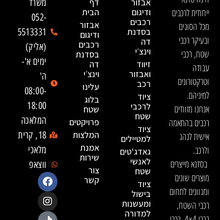
אבזור
דף
משרד
ייחודית לרכבים
ודיגום
הבית
052-
רכבים
אבזור
מכל הסוגים
בסדנת
5513331
ודיגום
ובעיקר רכבי
דה
רכבים
(אליק)
וינצ׳י
שטח, רכבי
בסדנת
ימים א'-
זיווד
דה
עבודה
ואבזור
וינצ׳י
ה'
וטרקטורונים
רכב
עלינו
08:00-
למיניהם.
ציוד
בלוג
18:00
לרכבי
אנחנו מזוודים
שטח
שטח
המלאכה
רכבים בהתאמה
פרויקטים
ציוד
המלצות
18, קרית
אישית לנהג
למטיילים
אמנת
ולרכב.
מלאכי
גאדג'טים
שירות
לאנשי
בסדנא מייצרים
ווצאפ
צור
שטח
מוצרים שונים
קשר
ציוד
ומגוונים לתחום
בישול
ומעשנות
רכבי השטח,
למדורה
רכבי 4×4, רכבי