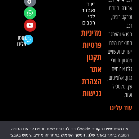
זיווד
עבודה, רייזרים
ואבזור
וטרקטורונים,
לפי
רכבים
רכבי
מדיניות
הפנאי והאתגר.
נווטו
המוצרים הינם
פרטיות
אלינו
ייעודים ועשויים
תקנון
ממגוון חומרי
אתר
גלם איכותיים
כגון: אלומיניום,
הצהרת
עץ, טקסטיל
נגישות
ועוד.
עוד עלינו
אנו משתמשים בקובצי Cookie כדי להבטיח שאנו נותנים לך את החוויה
© 2024 כל הזכויות שמורות לדה וינצ'י - הסדנא לאבזור
הטובה ביותר באתר שלנו. המשך השימוש באתר זה מחייב שימוש בקבצי