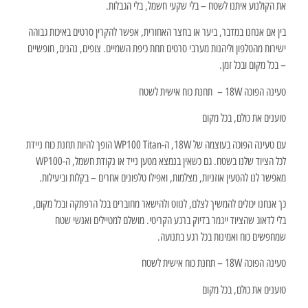
את הקולנוע איתנו לשטח – בלי שקעי חשמל, בלי הגבלות.
בין אם אנחנו במדבר, ביער או בחצר האחורית, אפשר להקרין סרטים באיכות גבוהה
ישירות מהטלפון וליהנות מערבי סרטים תחת כיפת השמיים. צופים, נהנים, חופשיים
– בכל מקום ובכל זמן.
טעינה הפוכה 18W – תחנת כוח אישית לשטח
טוענים את כולם, בכל מקום
עם טעינה הפוכה בעוצמה של 18W, ה-WP100 Titan הופך להיות תחנת כוח ניידת
לכל הציוד שלנו בשטח. גם כשאין בנמצא מטען נייד או נקודת חשמל, ה-WP100
מאפשר לנו להטעין אוזניות, מצלמות, ואפילו טלפונים אחרים – בקלות וביעילות.
כך אנחנו יכולים להמשיך לצלם, לנווט ולהישאר מחוברים בכל הרפתקה ובכל מקום,
בלי לדאוג שהציוד ייגמר בדיוק ברגע הקריטי. מושלם למטיילים ואנשי שטח
שמחפשים כוח ואמינות בכל רגע בתנועה.
טעינה הפוכה 18W – תחנת כוח אישית לשטח
טוענים את כולם, בכל מקום