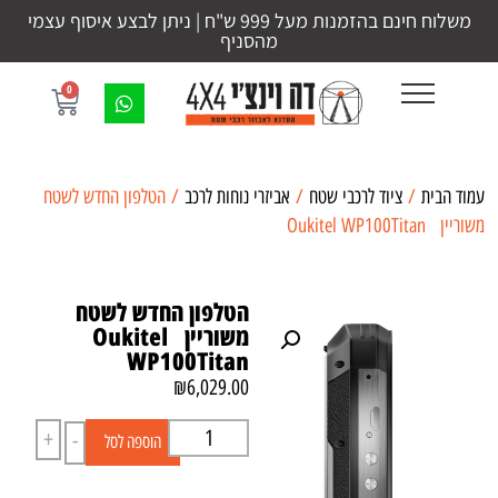
משלוח חינם בהזמנות מעל 999 ש"ח | ניתן לבצע איסוף עצמי
מהסניף
0
עמוד הבית
/
ציוד לרכבי שטח
/
אביזרי נוחות לרכב
/ הטלפון החדש לשטח
משוריין Oukitel WP100Titan
הטלפון החדש לשטח
משוריין Oukitel
WP100Titan
₪
6,029.00
+
-
הוספה לסל