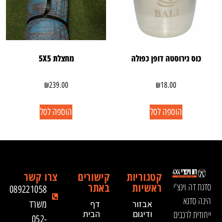
כוס נירוסטה דופן כפולה
מחצלת 5X5
₪
239.00
₪
18.00
הוספה לסל
הוספה לסל
קטגוריות
קישורים
צרו קשר
ראשיות
באתר
סדנת דה וינצ'י
089221058
הינה סדנא
אבזור
דף
משרד
ייחודית לרכבים
ודיגום
הבית
052-