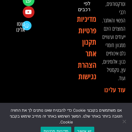
וטרקטורונים,
לפי
רכבים
רכבי
מדיניות
הפנאי והאתגר.
נווטו
המוצרים הינם
פרטיות
אלינו
ייעודים ועשויים
תקנון
ממגוון חומרי
אתר
גלם איכותיים
כגון: אלומיניום,
הצהרת
עץ, טקסטיל
נגישות
ועוד.
עוד עלינו
אנו משתמשים בקובצי Cookie כדי להבטיח שאנו נותנים לך את החוויה
© 2024 כל הזכויות שמורות לדה וינצ'י - הסדנא לאבזור
הטובה ביותר באתר שלנו. המשך השימוש באתר זה מחייב שימוש בקבצי
רכבי שטח
Cookie.
יש אישור
מדיניות פרטיות
0