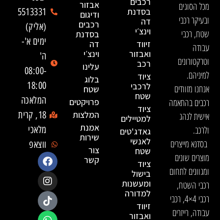
רכבים
אבזור
מכל הסוגים
בסדנת
5513331
ודיגום
ובעיקר רכבי
דה
רכבים
(אליק)
וינצ׳י
שטח, רכבי
בסדנת
ימים א'-
זיווד
דה
עבודה
ואבזור
וינצ׳י
ה'
וטרקטורונים
רכב
עלינו
08:00-
למיניהם.
ציוד
בלוג
18:00
לרכבי
אנחנו מזוודים
שטח
שטח
המלאכה
רכבים בהתאמה
פרויקטים
ציוד
המלצות
18, קרית
אישית לנהג
למטיילים
אמנת
ולרכב.
מלאכי
גאדג'טים
שירות
לאנשי
בסדנא מייצרים
ווצאפ
צור
שטח
מוצרים שונים
קשר
ציוד
ומגוונים לתחום
בישול
ומעשנות
רכבי השטח,
למדורה
רכבי 4×4, רכבי
זיווד
עבודה, רייזרים
ואבזור