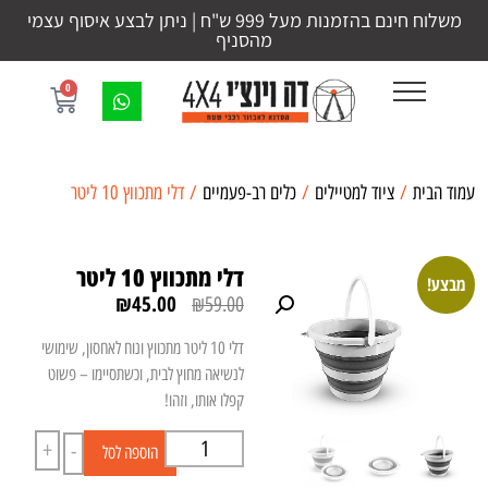
משלוח חינם בהזמנות מעל 999 ש"ח | ניתן לבצע איסוף עצמי
מהסניף
0
עמוד הבית
/
ציוד למטיילים
/
כלים רב-פעמיים
/ דלי מתכווץ 10 ליטר
דלי מתכווץ 10 ליטר
מבצע!
₪
45.00
₪
59.00
דלי 10 ליטר מתכווץ ונוח לאחסון, שימושי
לנשיאה מחוץ לבית, וכשתסיימו – פשוט
קפלו אותו, וזהו!
+
-
הוספה לסל