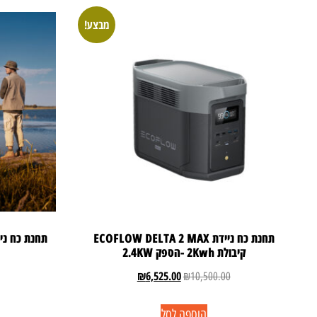
מבצע!
תחנת כח ניידת ECOFLOW DELTA 2 MAX
תחנת כח ניידת FR600-2 PRO
קיבולת 2Kwh -הספק 2.4KW
₪
6,525.00
₪
10,500.00
הוספה לסל