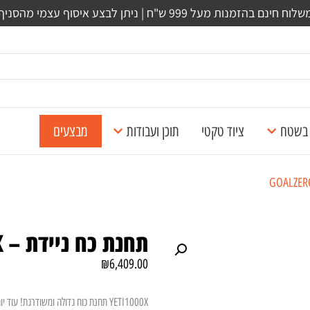
לוח חינם בהזמנות מעל 999 ש"ח | ניתן לבצע איסוף עצמי מהסניף
ל בשטח
ציוד טקטי
תוכן ועבודות
מבצעים
תחנת כח ניידת – GOALZERO YETI 1000X
₪
6,409.00
YETI1000X תחנת כוח גדולה ומשודרגת!