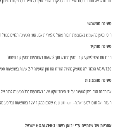
הניתן 
דור חדש של תחנות הכוח הניידות המספקות חשמל זמין בכל מצב ובכל מקום
טעינה מהשמש
היטי נטען מהשמש באמצעות חיבור פאנל סולארי תואם. זמני הטעינה תלויים בגודל הפאנל הסולארי. מזוודת Boulder 200 תספק W200 טעינה סולארית ותטען את ה-
טעינה מהקיר
חברו את היטי לשקע קיר. נטען מחדש תוך 8 שעות באמצעות מטען קיר חשמל
AC-W120 הכלול. לא מספיק מהיר? הורידו את זמן הטעינה ל-2 שעות באמצעות ספק הכוח W600 או ל-4.5 שעות עם ספק הכוח W230 (לא כלול).
טעינה מהמכונית
את תחנת הכח ניתן לטעינה על ידי חיבור שקע 12V באמצעות כבל הטעינה לרכב של Goal Zero Yeti 12V.
הערה: אל תנסו לטעון את ה- Yeti Lithium שלכם ממקור 12V באמצעות כבל טעינה רגיל. פעולה זו עלולה לגרום נזק ליחידה.
אחריות של שנתיים ע”י יבואן רשמי GOALZERO ישראל