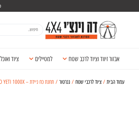
מש
אבזור זיווד וציוד לרכב שטח
למטיילים
ציוד ואוכ
עמוד הבית
/
ציוד לרכבי שטח
/
גנרטור
/ תחנת כח ניידת – GOALZERO YETI 1000X