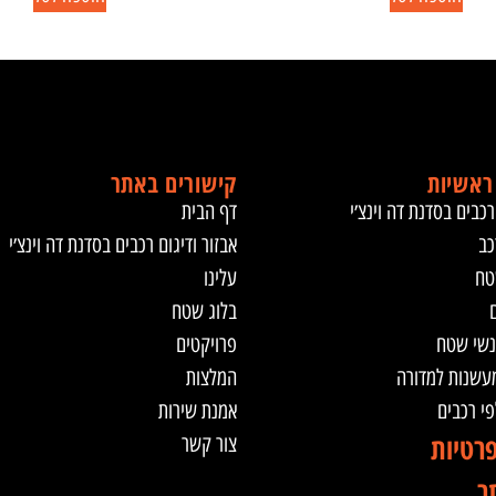
ראשיות
קישורים באתר
רכבים בסדנת דה וינצ׳י
דף הבית
כב
אבזור ודיגום רכבים בסדנת דה וינצ׳י
טח
עלינו
ם
בלוג שטח
נשי שטח
פרויקטים
מעשנות למדורה
המלצות
לפי רכבים
אמנת שירות
פרטיות
צור קשר
ר