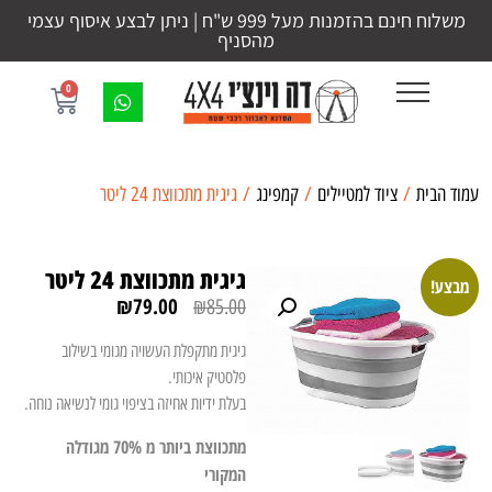
משלוח חינם בהזמנות מעל 999 ש"ח | ניתן לבצע איסוף עצמי
מהסניף
0
עמוד הבית
/
ציוד למטיילים
/
קמפינג
/ גיגית מתכווצת 24 ליטר
גיגית מתכווצת 24 ליטר
מבצע!
₪
79.00
₪
85.00
גיגית מתקפלת העשויה מגומי בשילוב
פלסטיק איכותי.
בעלת ידיות אחיזה בציפוי גומי לנשיאה נוחה.
מתכווצת ביותר מ 70% מגודלה
המקורי