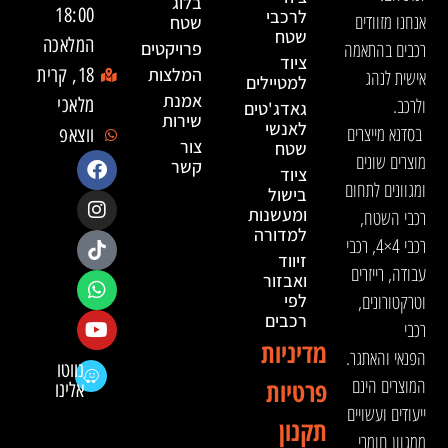
בלוג
18:00
לרכבי
אנחנו מזוודים
שטח
שטח
המלאכה
רכבים בהתאמה
פרויקטים
ציוד
המלצות
18, קרית
אישית לנהג
למטיילים
אמנת
ולרכב.
מלאכי
גאדג'טים
שירות
לאנשי
בסדנא מייצרים
ווצאפ
צור
שטח
מוצרים שונים
קשר
ציוד
ומגוונים לתחום
בישול
ומעשנות
רכבי השטח,
למדורה
רכבי 4×4, רכבי
זיווד
עבודה, רייזרים
ואבזור
וטרקטורונים,
לפי
רכבים
רכבי
מדיניות
הפנאי והאתגר.
נווטו
המוצרים הינם
פרטיות
אלינו
ייעודים ועשויים
תקנון
ממגוון חומרי