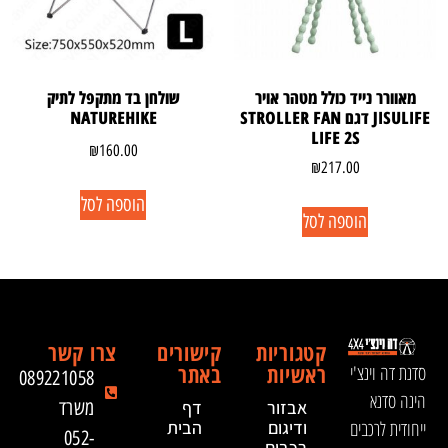
מאוורר נייד כולל מטהר אויר
שולחן בד מתקפל לתיק
JISULIFE דגם STROLLER FAN
NATUREHIKE
LIFE 2S
₪
160.00
₪
217.00
הוספה לסל
הוספה לסל
קטגוריות
קישורים
צרו קשר
ראשיות
באתר
סדנת דה וינצ'י
089221058
הינה סדנא
אבזור
דף
משרד
ייחודית לרכבים
ודיגום
הבית
052-
רכבים