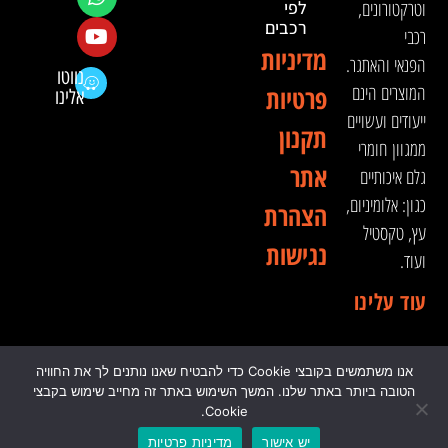
וטרקטורונים,
לפי
רכבים
רכבי
מדיניות
הפנאי והאתגר.
נווטו
המוצרים הינם
פרטיות
אלינו
ייעודים ועשויים
תקנון
ממגוון חומרי
אתר
גלם איכותיים
כגון: אלומיניום,
הצהרת
עץ, טקסטיל
נגישות
ועוד.
עוד עלינו
אנו משתמשים בקובצי Cookie כדי להבטיח שאנו נותנים לך את החוויה
© 2024 כל הזכויות שמורות לדה וינצ'י - הסדנא לאבזור
הטובה ביותר באתר שלנו. המשך השימוש באתר זה מחייב שימוש בקבצי
רכבי שטח
Cookie.
יש אישור
מדיניות פרטיות
0
₪
0.00