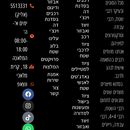
אבזור
מכל הסוגים
בסדנת
5513331
ודיגום
ובעיקר רכבי
דה
רכבים
(אליק)
וינצ׳י
שטח, רכבי
בסדנת
ימים א'-
זיווד
דה
עבודה
ואבזור
וינצ׳י
ה'
וטרקטורונים
רכב
עלינו
08:00-
למיניהם.
ציוד
בלוג
18:00
לרכבי
אנחנו מזוודים
שטח
שטח
המלאכה
רכבים בהתאמה
פרויקטים
ציוד
המלצות
18, קרית
אישית לנהג
למטיילים
אמנת
ולרכב.
מלאכי
גאדג'טים
שירות
לאנשי
בסדנא מייצרים
ווצאפ
צור
שטח
מוצרים שונים
קשר
ציוד
ומגוונים לתחום
בישול
ומעשנות
רכבי השטח,
למדורה
רכבי 4×4, רכבי
זיווד
עבודה, רייזרים
ואבזור