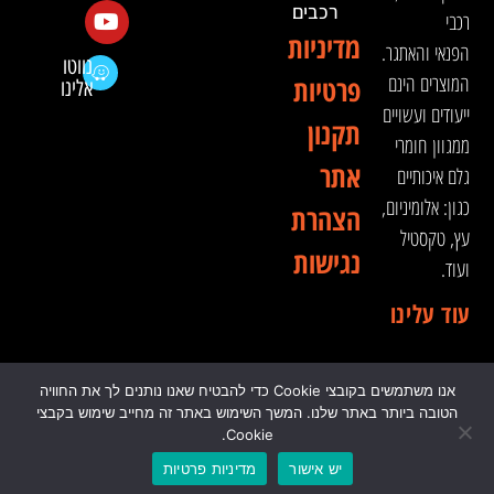
רכבים
רכבי
מדיניות
הפנאי והאתגר.
נווטו
המוצרים הינם
פרטיות
אלינו
ייעודים ועשויים
תקנון
ממגוון חומרי
אתר
גלם איכותיים
כגון: אלומיניום,
הצהרת
עץ, טקסטיל
נגישות
ועוד.
עוד עלינו
אנו משתמשים בקובצי Cookie כדי להבטיח שאנו נותנים לך את החוויה
© 2024 כל הזכויות שמורות לדה וינצ'י - הסדנא לאבזור
הטובה ביותר באתר שלנו. המשך השימוש באתר זה מחייב שימוש בקבצי
רכבי שטח
Cookie.
יש אישור
מדיניות פרטיות
0
₪
0.00