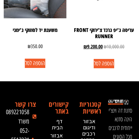
עריסה ג'יפ גרנד צ'ירוקי FRONT
משענת יד לסוזוקי ג'ימני
RUNNER
₪
9,200.00
₪
350.00
₪
10,000.00
הוספה לסל
הוספה לסל
קטגוריות
קישורים
צרו קשר
ראשיות
באתר
סדנת דה וינצ'י
089221058
הינה סדנא
אבזור
דף
משרד
ייחודית לרכבים
ודיגום
הבית
052-
רכבים
אבזור
מכל הסוגים