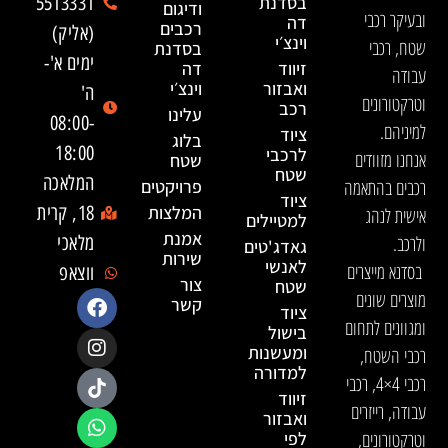
בסדנת
5513331
ודיגום
ובעיקר רכבי
דה
רכבים
(אליק)
וינצ׳י
שטח, רכבי
בסדנת
ימים א'-
זיווד
דה
עבודה
ואבזור
וינצ׳י
ה'
וטרקטורונים
רכב
עלינו
08:00-
למיניהם.
ציוד
בלוג
18:00
לרכבי
אנחנו מזוודים
שטח
שטח
המלאכה
רכבים בהתאמה
פרויקטים
ציוד
המלצות
18, קרית
אישית לנהג
למטיילים
אמנת
ולרכב.
מלאכי
גאדג'טים
שירות
לאנשי
בסדנא מייצרים
ווצאפ
צור
שטח
מוצרים שונים
קשר
ציוד
ומגוונים לתחום
בישול
ומעשנות
רכבי השטח,
למדורה
רכבי 4×4, רכבי
זיווד
עבודה, רייזרים
ואבזור
וטרקטורונים,
לפי