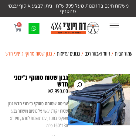
משלוח חינם בהזמנות מעל 999 ש"ח | ניתן לבצע איסוף עצמי
מהסניף
0
עמוד הבית
/
זיווד ואבזור רכב
/
גגונים עריסות
/ גגון שטוח סוזוקי ג'ימני חדש
גגון שטוח סוזוקי ג'ימני
חדש
₪
2,990.00
עריסה שטוחה סוזוקי ג'ימני חדש
גגון
שטוח יוקרתי עשוי אלומיניום מושחר צבע
אפוקסי בתנור, עם תושבות למרזב, מידות:
130*160 ס"מ