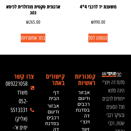
משענת יד לרכבי 4*4
ארגונית טקטית מודולרית לכיסא
נהג
₪
265.00
₪
990.00
הוספה לסל
בחר אפשרויות
קטגוריות
קישורים
צרו קשר
ראשיות
באתר
סדנת דה וינצ'י
089221058
הינה סדנא
אבזור
דף
משרד
ייחודית לרכבים
ודיגום
הבית
052-
רכבים
אבזור
מכל הסוגים
בסדנת
5513331
ודיגום
ובעיקר רכבי
דה
רכבים
(אליק)
וינצ׳י
שטח, רכבי
בסדנת
ימים א'-
זיווד
דה