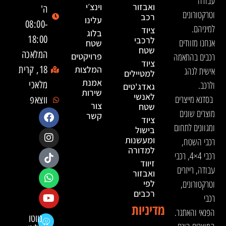
עבודה
ואבזור
וינצ׳י
ה'
וטרקטורונים
רכב
עלינו
08:00-
למיניהם.
ציוד
בלוג
18:00
לרכבי
אנחנו מזוודים
שטח
שטח
המלאכה
רכבים בהתאמה
פרויקטים
ציוד
המלצות
18, קרית
אישית לנהג
למטיילים
אמנת
ולרכב.
מלאכי
גאדג'טים
שירות
לאנשי
בסדנא מייצרים
ווצאפ
צור
שטח
מוצרים שונים
קשר
ציוד
ומגוונים לתחום
בישול
ומעשנות
רכבי השטח,
למדורה
רכבי 4×4, רכבי
זיווד
עבודה, רייזרים
ואבזור
וטרקטורונים,
לפי
רכבים
רכבי
מדיניות
הפנאי והאתגר.
נווטו