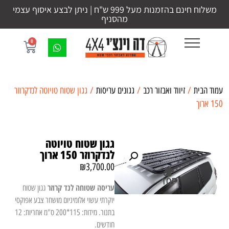
משלוח חינם בהזמנות מעל 999 ש"ח | ניתן לבצע איסוף עצמי
מהסניף
0
עמוד הבית
/
זיווד ואבזור רכב
/
גגונים עריסות
/ גגון שטוח טויוטה לנדקרוזר
150 ארוך
גגון שטוח טויוטה
לנדקרוזר 150 ארוך
₪
3,700.00
עריסה שטוחה לנד קרוזר
גגון שטוח
יוקרתי עשוי אלומיניום מושחר צבע אפוקסי
בתנור. מידות: 115*200 ס"מ אחריות: 12
חודשים.