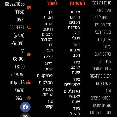
ראשיות
באתר
סדנת דה וינצ'י
089221058
הינה סדנא
אבזור
דף
משרד
ייחודית לרכבים
ודיגום
הבית
052-
רכבים
אבזור
מכל הסוגים
בסדנת
5513331
ודיגום
ובעיקר רכבי
דה
רכבים
(אליק)
וינצ׳י
שטח, רכבי
בסדנת
ימים א'-
זיווד
דה
עבודה
ואבזור
וינצ׳י
ה'
וטרקטורונים
רכב
עלינו
08:00-
למיניהם.
ציוד
בלוג
18:00
לרכבי
אנחנו מזוודים
שטח
שטח
המלאכה
רכבים בהתאמה
פרויקטים
ציוד
המלצות
18, קרית
אישית לנהג
למטיילים
אמנת
ולרכב.
מלאכי
גאדג'טים
שירות
לאנשי
בסדנא מייצרים
ווצאפ
צור
שטח
מוצרים שונים
קשר
ציוד
ומגוונים לתחום
בישול