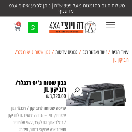
משלוח חינם בהזמנות מעל 999 ש"ח | ניתן לבצע איסוף עצמי
מהסניף
0
עמוד הבית
/
זיווד ואבזור רכב
/
גגונים עריסות
/ גגון שטוח ג'יפ רנגלר/
רוביקון JL
גגון שטוח ג'יפ רנגלר/
רוביקון JL
₪
3,320.00
עריסה שטוחה לרוביקון / רנגלר
גגון
שטוח יוקרתי – דגם זה מתאים גם לרוביקון
/ רנגלר ארוך וגם לקצר, עשוי אלומיניום
מושחר צבע אפוקסי בתנור, מידות: