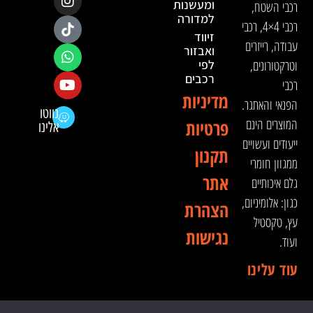
ומעשנות
רכבי השטח,
למדורה
רכבי 4×4, רכבי
זיווד
עבודה, רייזרים
ואבזור
וטרקטורונים,
לפי
רכבים
רכבי
מדיניות
הפנאי והאתגר.
נווטו
המוצרים הינם
פרטיות
אלינו
ייעודים ועשויים
תקנון
ממגוון חומרי
אתר
גלם איכותיים
כגון: אלומיניום,
הצהרת
עץ, טקסטיל
נגישות
ועוד.
עוד עלינו