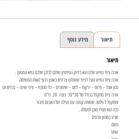
תיאור
מידע נוסף
תיאור
ארגז ציוד גמיש שלנו הוא בדיוק הפיתרון שלכם לבלגן שלכם בתא המטען .
ארגז ציוד גמיש נועד לציוד שאנחנו צריכים באופן רגעי לאותו המשימה
כגון אוכל – פרות – ירקות – לחם – שימורים – כלי מטבח – ציוד שינה – בגדים וכו
ארגז ציוד מתקפל בגודל של 30*30 גובה 20 ס"מ
ומתקפל ל פלטה שטוחה קטנה עם נעילה של האבזם חיבור
ככה הוא תמיד מוכן לפעולה .
מגיע במגוון צבעים
כתום
שחור