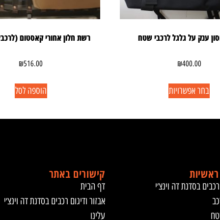
ון ענק על גלגל לרכבי שטח
רשת חלון אחורי קאסטום (לרכבי
₪
516.00
₪
400.00
בחר אפשרויות
הוספה לסל
ראשיות
קישורים באתר
רכבים בסדנת דה וינצ׳י
דף הבית
כב
אבזור ודיגום רכבים בסדנת דה וינצ׳י
טח
עלינו