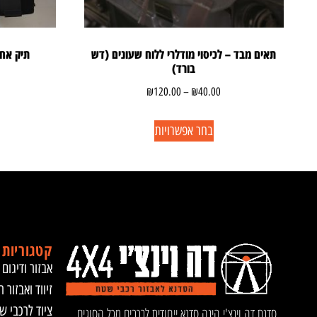
תאים מבד – לכיסוי מודלרי ללוח שעונים (דש
תיק אחס
בורד)
₪
120.00
–
₪
40.00
בחר אפשרויות
קטגוריות 
אבזור ודיגום 
זיווד ואבזור ר
ציוד לרכבי ש
סדנת דה וינצ'י הינה סדנא ייחודית לרכבים מכל הסוגים