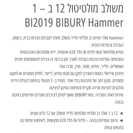
משולב מולטיטול 12 ב – 1
BI2019 BIBURY Hammer
Hammer אולר פטיש רב תכליתי פלייר משולב מיוחד לעבודות טכניות בבית, בשטח,
בעבודה ובשירות הצבאי.
פטיש מולטיטול עשוי פלדת אל-חלד 420 איכותית. ידית אלומיניום הארגונומית
המבטיחה עמידות ויציבות בעבודה לאורך זמן בגרסה דו-צדדית למשתמשים ימניים
ושמאליים. פלייר, פטיש, מסור, סכין, מברג ועוד
פיתרון אידיאלי בשטח כשצריך לתקן עם מכות פטיש, ליישר, לחלוץ מסמרים או לתקוע
מסמרים. מגוון רחב של פתרונות בכלי אחד. מצויד ב- 3 מנעולי בטיחות לנעילת הידית
והלהבים למניעת סגירה מקרית והפחתת הסיכון לפציעה
שירות לאחר המכירה: צוות BIBURY שואף לספק לצרכנים מוצרים ושירותים באיכות
גבוהה.
◄ 12 ב 1 אולר רב תכליתי מולטיטול פלייר משולב עם 12 כלים שונים
◄ עיצוב ועמידות גבוהה – פלדת אל-חלד 420 מוקשחת, לשימוש יומיומי גם
בתנאים קשים