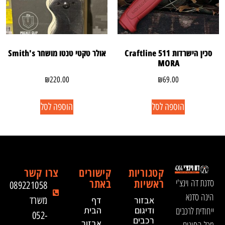
סכין הישרדות Craftline 511
אולר טקטי טנטו מושחר Smith's
MORA
₪
220.00
₪
69.00
הוספה לסל
הוספה לסל
קטגוריות
קישורים
צרו קשר
ראשיות
באתר
סדנת דה וינצ'י
089221058
הינה סדנא
אבזור
דף
משרד
ייחודית לרכבים
ודיגום
הבית
052-
רכבים
אבזור