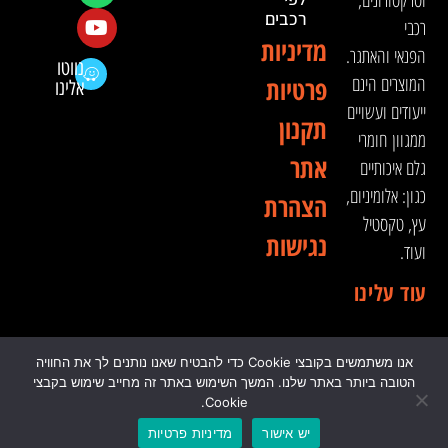
וטרקטורונים,
רכבים
רכבי
מדיניות
הפנאי והאתגר.
נווטו
המוצרים הינם
פרטיות
אלינו
ייעודים ועשויים
תקנון
ממגוון חומרי
אתר
גלם איכותיים
כגון: אלומיניום,
הצהרת
עץ, טקסטיל
נגישות
ועוד.
עוד עלינו
אנו משתמשים בקובצי Cookie כדי להבטיח שאנו נותנים לך את החוויה
© 2024 כל הזכויות שמורות לדה וינצ'י - הסדנא לאבזור
הטובה ביותר באתר שלנו. המשך השימוש באתר זה מחייב שימוש בקבצי
רכבי שטח
Cookie.
יש אישור
מדיניות פרטיות
0
₪
0.00