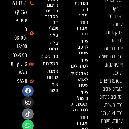
מכל הסוגים
בסדנת
5513331
ודיגום
ובעיקר רכבי
דה
רכבים
(אליק)
וינצ׳י
שטח, רכבי
בסדנת
ימים א'-
זיווד
דה
עבודה
ואבזור
וינצ׳י
ה'
וטרקטורונים
רכב
עלינו
08:00-
למיניהם.
ציוד
בלוג
18:00
לרכבי
אנחנו מזוודים
שטח
שטח
המלאכה
רכבים בהתאמה
פרויקטים
ציוד
המלצות
18, קרית
אישית לנהג
למטיילים
אמנת
ולרכב.
מלאכי
גאדג'טים
שירות
לאנשי
בסדנא מייצרים
ווצאפ
צור
שטח
מוצרים שונים
קשר
ציוד
ומגוונים לתחום
בישול
ומעשנות
רכבי השטח,
למדורה
רכבי 4×4, רכבי
זיווד
עבודה, רייזרים
ואבזור
לפי