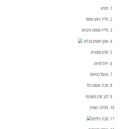
פטיש
פלייר ראש שטוח
פלייר מפתח צינורות
חותך חוטים וכבלים
חולץ מסמרים
ידית לחיצה
מנעול בטיחות
מברג שטוח גדול
להב סכין משוננת
פצירה /שופין
מברג פיליפס