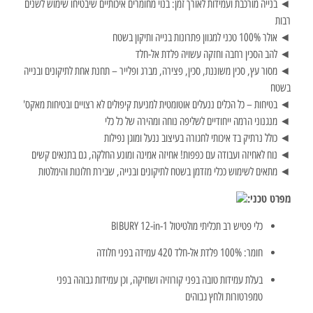
◄ בנייה מורכבת ועמידות לאורך זמן: בנוי מחומרים איכותיים שיבטיחו שימוש לשנים
רבות
◄ אולר 100% טכני למגוון פתרונות בנייה ותיקון בשטח
◄ להב הסכין רחבה וחזקה עשויה פלדת אל-חלד
◄ מסור עץ, סכין משוננת, סכין, פצירה, מברג ופלייר – תחנת אחת לתיקונים ובנייה
בשטח
◄ בטיחות – כל הכלים ננעלים אוטומטית למניעת קיפולים לא רצויים ובטיחות מאקס'
◄ מנגנוני הרמה ייחודיים לשליפה נוחה ומהירה של כל כלי
◄ כולל נרתיק בד איכותי לחגורה בעיצוב ננעל ומוגן נפילות
◄ נוח לאחיזה ועבודה עם כפפות! אחיזה אמינה ומונע החלקה, גם בתנאים קשים
◄ מתאים לשימוש ככלי מזדמן בשטח לתיקונים ובנייה, שבירת חלונות והימלטות
מפרט טכני:
כלי פטיש רב תכליתי מולטיטול BIBURY 12-in-1
חומר: 100% פלדת אל-חלד 420 עמידה בפני חלודה
בעלת עמידות טובה בפני קורוזיה ושחיקה, וכן עמידות גבוהה בפני
טמפרטורות ולחץ גבוהים