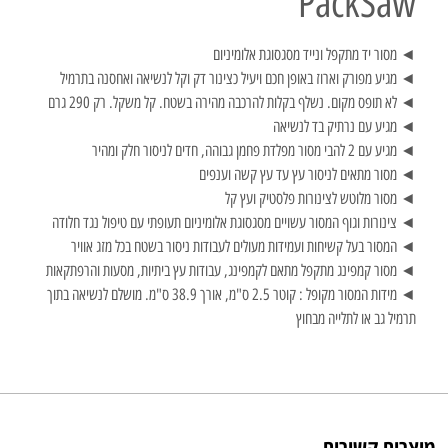
PackSaw
◄ מסור יד מתקפל ונייד מסגסוגת אלומיניום
◄ מגיע מפורק וארוז באופן חכם ויעיל כצינור דק וקל לנשיאה ואחסנה בתרמיל
◄ לא תופס מקום. נשלף בקלות להרכבה מהירה בשטח. קל משקל. רק 290 גרם
◄ מגיע עם נרתיק בד לנשיאה
◄ מגיע עם 2 להבי מסור מפלדת פחמן גבוהה, חדים לניסור חלק ומהיר
◄ מסור מתאים לניסור עץ עד עץ קשה וענפים
◄ מסור מלוטש לצינורות פלסטיק ועץ קל
◄ צינורות וגוף המסור עשויים מסגסוגת אלומיניום תעופתי עם טיפול נגד חלודה
◄ המסור בעל קשיחות ועמידות מעולים לעבודות ניסור בשטח בכל מזג אוויר
◄ מסור קמפינג מתקפל מתאם לקמפינג, עבודות עץ ביתיות, מסעות והרפתקאות
◄ מידות המסור מקופל : קוטר 2.5 ס"מ, אורך 38.9 ס"מ. מושלם לנשיאה בתוך
תרמיל גב או לתלייה מבחוץ
מוצרים קשורים