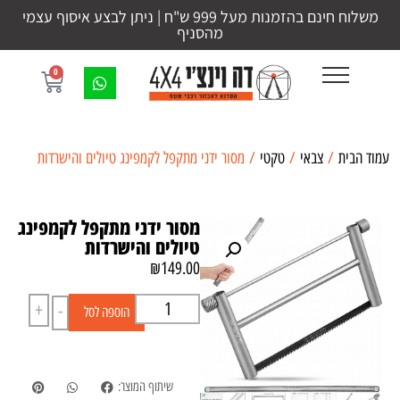
משלוח חינם בהזמנות מעל 999 ש"ח | ניתן לבצע איסוף עצמי
מהסניף
0
עמוד הבית
/
צבאי
/
טקטי
/ מסור ידני מתקפל לקמפינג טיולים והישרדות
מסור ידני מתקפל לקמפינג
טיולים והישרדות
₪
149.00
+
-
הוספה לסל
שיתוף המוצר: