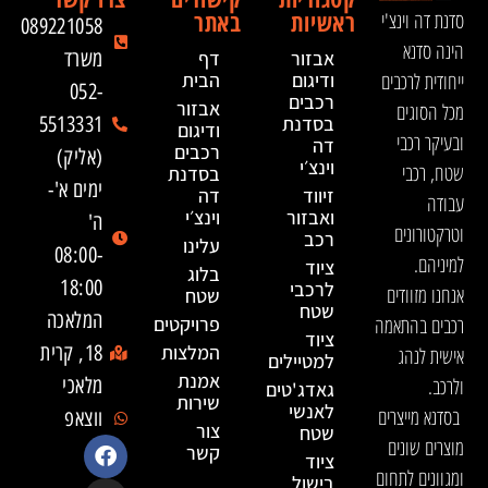
ראשיות
באתר
סדנת דה וינצ'י
089221058
הינה סדנא
אבזור
דף
משרד
ייחודית לרכבים
ודיגום
הבית
052-
רכבים
אבזור
מכל הסוגים
בסדנת
5513331
ודיגום
ובעיקר רכבי
דה
רכבים
(אליק)
וינצ׳י
שטח, רכבי
בסדנת
ימים א'-
זיווד
דה
עבודה
ואבזור
וינצ׳י
ה'
וטרקטורונים
רכב
עלינו
08:00-
למיניהם.
ציוד
בלוג
18:00
לרכבי
אנחנו מזוודים
שטח
שטח
המלאכה
רכבים בהתאמה
פרויקטים
ציוד
המלצות
18, קרית
אישית לנהג
למטיילים
אמנת
ולרכב.
מלאכי
גאדג'טים
שירות
לאנשי
בסדנא מייצרים
ווצאפ
צור
שטח
מוצרים שונים
קשר
ציוד
ומגוונים לתחום
בישול