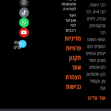
ומעשנות
רכבי השטח,
למדורה
רכבי 4×4, רכבי
זיווד
עבודה, רייזרים
ואבזור
וטרקטורונים,
לפי
רכבים
רכבי
מדיניות
הפנאי והאתגר.
נווטו
המוצרים הינם
פרטיות
אלינו
ייעודים ועשויים
תקנון
ממגוון חומרי
אתר
גלם איכותיים
כגון: אלומיניום,
הצהרת
עץ, טקסטיל
נגישות
ועוד.
עוד עלינו