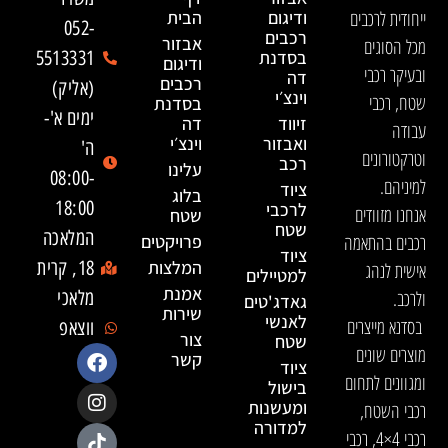
ייחודית לרכבים
ודיגום
הבית
052-
רכבים
אבזור
מכל הסוגים
בסדנת
5513331
ודיגום
ובעיקר רכבי
דה
רכבים
(אליק)
וינצ׳י
שטח, רכבי
בסדנת
ימים א'-
זיווד
דה
עבודה
ואבזור
וינצ׳י
ה'
וטרקטורונים
רכב
עלינו
08:00-
למיניהם.
ציוד
בלוג
18:00
לרכבי
אנחנו מזוודים
שטח
שטח
המלאכה
רכבים בהתאמה
פרויקטים
ציוד
המלצות
18, קרית
אישית לנהג
למטיילים
אמנת
ולרכב.
מלאכי
גאדג'טים
שירות
לאנשי
בסדנא מייצרים
ווצאפ
צור
שטח
מוצרים שונים
קשר
ציוד
ומגוונים לתחום
בישול
ומעשנות
רכבי השטח,
למדורה
רכבי 4×4, רכבי