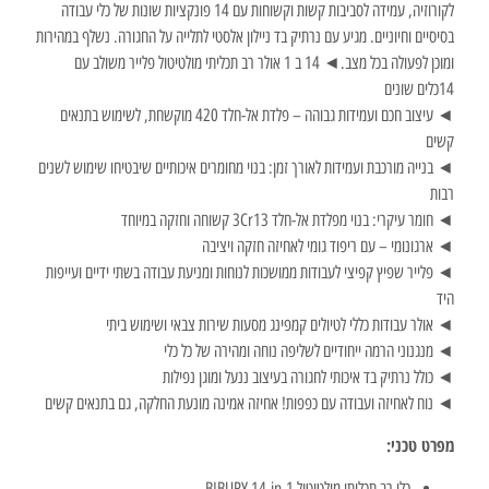
לקורוזיה, עמידה לסביבות קשות וקשוחות עם 14 פונקציות שונות של כלי עבודה
בסיסיים וחיוניים. מגיע עם נרתיק בד ניילון אלסטי לתלייה על החגורה. נשלף במהירות
ומוכן לפעולה בכל מצב.◄ 14 ב 1 אולר רב תכליתי מולטיטול פלייר משולב עם
14כלים שונים
◄ עיצוב חכם ועמידות גבוהה – פלדת אל-חלד 420 מוקשחת, לשימוש בתנאים
קשים
◄ בנייה מורכבת ועמידות לאורך זמן: בנוי מחומרים איכותיים שיבטיחו שימוש לשנים
רבות
◄ חומר עיקרי: בנוי מפלדת אל-חלד 3Cr13 קשוחה וחזקה במיוחד
◄ ארגונומי – עם ריפוד גומי לאחיזה חזקה ויציבה
◄ פלייר שפיץ קפיצי לעבודות ממושכות לנוחות ומניעת עבודה בשתי ידיים ועייפות
היד
◄ אולר עבודות כללי לטיולים קמפינג מסעות שירות צבאי ושימוש ביתי
◄ מנגנוני הרמה ייחודיים לשליפה נוחה ומהירה של כל כלי
◄ כולל נרתיק בד איכותי לחגורה בעיצוב ננעל ומוגן נפילות
◄ נוח לאחיזה ועבודה עם כפפות! אחיזה אמינה מונעת החלקה, גם בתנאים קשים
מפרט טכני:
כלי רב תכליתי מולטיטול BIBURY 14-in-1