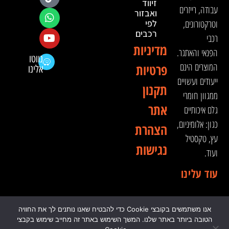
זיווד
עבודה, רייזרים
ואבזור
וטרקטורונים,
לפי
רכבים
רכבי
מדיניות
הפנאי והאתגר.
נווטו
המוצרים הינם
פרטיות
אלינו
ייעודים ועשויים
תקנון
ממגוון חומרי
אתר
גלם איכותיים
כגון: אלומיניום,
הצהרת
עץ, טקסטיל
נגישות
ועוד.
עוד עלינו
אנו משתמשים בקובצי Cookie כדי להבטיח שאנו נותנים לך את החוויה
© 2024 כל הזכויות שמורות לדה וינצ'י - הסדנא לאבזור
הטובה ביותר באתר שלנו. המשך השימוש באתר זה מחייב שימוש בקבצי
רכבי שטח