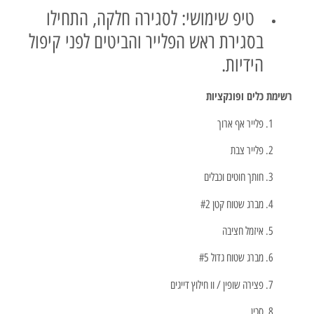
טיפ שימושי: לסגירה חלקה, התחילו
בסגירת ראש הפלייר והביטים לפני קיפול
הידיות.
רשימת כלים ופונקציות
פלייר אף ארוך
פלייר צבת
חותך חוטים וכבלים
מברג שטוח קטן #2
איזמל חציבה
מברג שטוח גדול #5
פצירה שופין / וו חילוץ דייגים
סכין