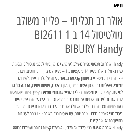
תיאור
אולר רב תכליתי – פלייר משולב
מולטיטול 14 ב 1 BI2611
BIBURY Handy
Handy אולר רב תכליתי פלייר משולב לשימוש יומיומי, ביתי לקמפינג טיולים ומסעות
כלי רב-תכליתי אולר פלייר 14 פונקציות ב 1 – פלייר קפיצי , חותך חוטים, מברג,
פצירה, מסור, מספריים, פותחן קופסאות…ועוד. עונה על כל הדרישות לשימוש
יומיומי, פעילויות בבית כגון עיצוב הבית, תיקון רהיטים, פתיחת פחיות, הברגה וכו' וגם
לטיולים, קמפינג, דיג ומסעות. הפלייר שפיץ ארגונומי ומצויד בקפיץ ונפתח אוטומטית
עם השחרור לעבודות טכניות עדינות בטווחי זמן ארוכים ומניעת עבודה בשתי ידיים
בעת פתיחה וסגירה. בנוי פלדת אל-חלד איכותית. עם ידית מעוצבת ארגונומית עם
ריפוד גומי לאחיזה נוחה ויציבה יותר. עם פנס מובנה תאורת LED נוחה לעבודות
בחושך בתנאי אור קשים.
Handy אולר מולטיטול בנוי פלדת אל-חלד 420 בעלת קשיות גבוהה ועמידות גבוהה