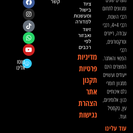
מוצרים שונים
קשר
ציוד
ומגוונים לתחום
בישול
ומעשנות
רכבי השטח,
למדורה
רכבי 4×4, רכבי
זיווד
עבודה, רייזרים
ואבזור
וטרקטורונים,
לפי
רכבים
רכבי
מדיניות
הפנאי והאתגר.
נווטו
המוצרים הינם
פרטיות
אלינו
ייעודים ועשויים
תקנון
ממגוון חומרי
אתר
גלם איכותיים
כגון: אלומיניום,
הצהרת
עץ, טקסטיל
נגישות
ועוד.
עוד עלינו