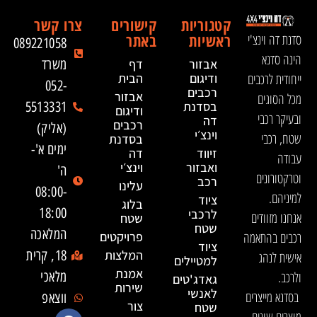
קטגוריות
קישורים
צרו קשר
ראשיות
באתר
סדנת דה וינצ'י
089221058
הינה סדנא
אבזור
דף
משרד
ייחודית לרכבים
ודיגום
הבית
052-
רכבים
אבזור
מכל הסוגים
בסדנת
5513331
ודיגום
ובעיקר רכבי
דה
רכבים
(אליק)
וינצ׳י
שטח, רכבי
בסדנת
ימים א'-
זיווד
דה
עבודה
ואבזור
וינצ׳י
ה'
וטרקטורונים
רכב
עלינו
08:00-
למיניהם.
ציוד
בלוג
18:00
לרכבי
אנחנו מזוודים
שטח
שטח
המלאכה
רכבים בהתאמה
פרויקטים
ציוד
המלצות
18, קרית
אישית לנהג
למטיילים
אמנת
ולרכב.
מלאכי
גאדג'טים
שירות
לאנשי
בסדנא מייצרים
ווצאפ
צור
שטח