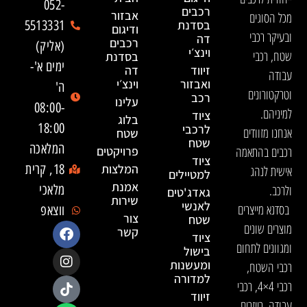
052-
רכבים
אבזור
מכל הסוגים
בסדנת
5513331
ודיגום
ובעיקר רכבי
דה
רכבים
(אליק)
וינצ׳י
שטח, רכבי
בסדנת
ימים א'-
זיווד
דה
עבודה
ואבזור
וינצ׳י
ה'
וטרקטורונים
רכב
עלינו
08:00-
למיניהם.
ציוד
בלוג
18:00
לרכבי
אנחנו מזוודים
שטח
שטח
המלאכה
רכבים בהתאמה
פרויקטים
ציוד
המלצות
18, קרית
אישית לנהג
למטיילים
אמנת
ולרכב.
מלאכי
גאדג'טים
שירות
לאנשי
בסדנא מייצרים
ווצאפ
צור
שטח
מוצרים שונים
קשר
ציוד
ומגוונים לתחום
בישול
ומעשנות
רכבי השטח,
למדורה
רכבי 4×4, רכבי
זיווד
עבודה, רייזרים