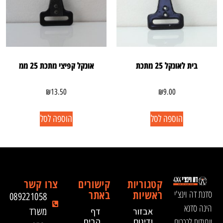
בית לאונקל 25 מתכת
אונקל קפיצי מתכת 25 ממ
₪
13.50
₪
9.00
הוספה לסל
הוספה לסל
קטגוריות
קישורים
צרו קשר
ראשיות
באתר
סדנת דה וינצ'י
089221058
הינה סדנא
אבזור
דף
משרד
ייחודית לרכבים
ודיגום
הבית