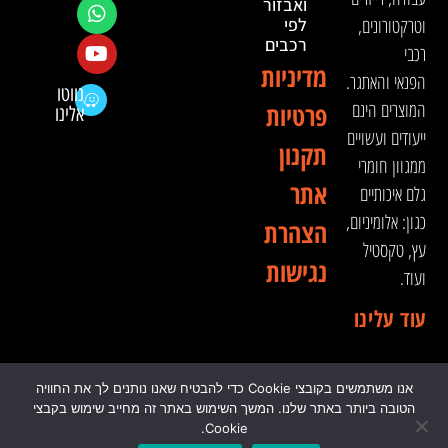
ואבזור
וטרקטורונים,
לפי
רכבים
רכבי
מדיניות
הפנאי והאתגר.
נווטו
המוצרים הינם
פרטיות
אלינו
ייעודים ועשויים
תקנון
ממגוון חומרי
אתר
גלם איכותיים
כגון: אלומיניום,
הצהרת
עץ, טקסטיל
נגישות
ועוד.
עוד עלינו
אנו משתמשים בקובצי Cookie כדי להבטיח שאנו נותנים לך את החוויה
© 2024 כל הזכויות שמורות לדה וינצ'י - הסדנא לאבזור
הטובה ביותר באתר שלנו. המשך השימוש באתר זה מחייב שימוש בקבצי
רכבי שטח
Cookie.